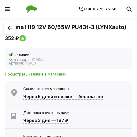
8 800 775-75-56
1
/
1
Лампа H19 12V 60/55W PU43t-3 (LYNXauto)
352 ₽
В наличии
Код товара:
319055
Артикул:
l11960
Посмотреть наличие в магазинах
Самовывоз из магазинов
Через 5 дней
и позже — бесплатно
Доставка в пункт выдачи
Через 3 дня
—
187 ₽
Курьерская доставка