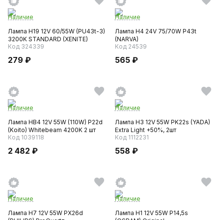
Наличие
Наличие
Лампа H19 12V 60/55W (PU43t-3)
Лампа H4 24V 75/70W P43t
3200K STANDARD (XENITE)
(NARVA)
Код 324339
Код 24539
279 ₽
565 ₽
Наличие
Наличие
Лампа HB4 12V 55W (110W) P22d
Лампа H3 12V 55W PK22s (YADA)
(Koito) Whitebeam 4200K 2 шт
Extra Light +50%, 2шт
Код 1039118
Код 1112231
2 482 ₽
558 ₽
Наличие
Наличие
Лампа H7 12V 55W PX26d
Лампа H1 12V 55W P14,5s