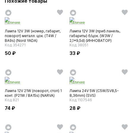
Похожие товары
Наличие
Наличие
Лампа 12V 3W (номер, габарит,
Лампа 12V 3W (приб.панель,
поворот) металл. цок. (T4W /
габариты) б/цок. (W3W /
BA9s) (Nord YADA)
2,1*9,5d) (ИННОВАТОР)
Код 354271
Код 38051
50 ₽
33 ₽
Наличие
Наличие
Лампа 12V 21W (поворот, стоп) 1
Лампа 24V 5W (С5W/SV8,5-
конт. (P21W / BA15s) (NARVA)
8,36mm) (SVS)
Код 821
Код 1107546
74 ₽
28 ₽