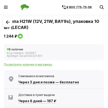
8 800 775-75-56
1
/
2
Лампа H21W (12V, 21W, BAY9s), упаковка 10
шт (LECAR)
1 244 ₽
В наличии
Код товара:
402687
Артикул:
lecar000321301
Посмотреть наличие в магазинах
Самовывоз из магазинов
Через 3 дня
и позже — бесплатно
Доставка в пункт выдачи
Через 6 дней
—
187 ₽