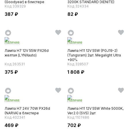
(Goodyear) в блистере
3200K STANDARD (XENITE)
Код 339329
Код 324334
387 ₽
82 ₽
Наличие
Наличие
Лампа H7 12V 55W PX26d
Лампа H11 12V 55W (PGJ19-2)
желтая (LYNXauto)
(Tungsram) 2шт. Megalight Ultra
+90%
Код 263531
Код 328507
375 ₽
1 808 ₽
Наличие
Наличие
Лампа H7 24V 70W PX26d
Лампа H11 12V 55W White 5000K,
(NARVA) в блистере
Ver.2.0 (SVS) 2шт
Код 402341
Код 1107486
469 ₽
702 ₽