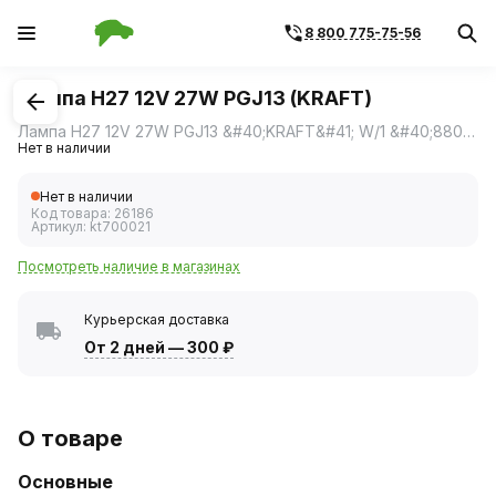
8 800 775-75-56
1
/
1
Лампа H27 12V 27W PGJ13 (KRAFT)
Лампа H27 12V 27W PGJ13 &#40;KRAFT&#41; W/1 &#40;880&#41; КТ 700021
Нет в наличии
Нет в наличии
Код товара:
26186
Артикул:
kt700021
Посмотреть наличие в магазинах
Курьерская доставка
От 2 дней
—
300 ₽
О товаре
Основные