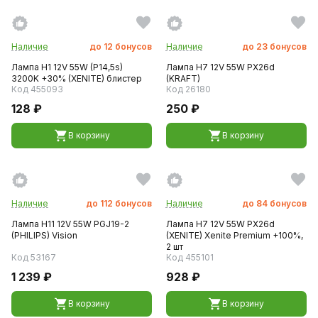
Наличие
до
12
бонусов
Наличие
до
23
бонусов
Лампа H1 12V 55W (P14,5s)
Лампа H7 12V 55W PX26d
3200K +30% (XENITE) блистер
(KRAFT)
Код 455093
Код 26180
128 ₽
250 ₽
В корзину
В корзину
Наличие
до
112
бонусов
Наличие
до
84
бонусов
Лампа H11 12V 55W PGJ19-2
Лампа H7 12V 55W PX26d
(PНILIPS) Vision
(XENITE) Xenite Premium +100%,
2 шт
Код 53167
Код 455101
1 239 ₽
928 ₽
В корзину
В корзину