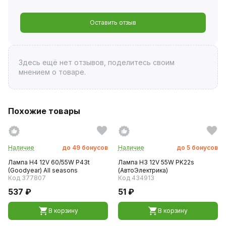
Оставить отзыв
Здесь ещё нет отзывов, поделитесь своим
мнением о товаре.
Похожие товары
Наличие
до
49
бонусов
Наличие
до
5
бонусов
Лампа H4 12V 60/55W P43t
Лампа H3 12V 55W PK22s
(Goodyear) All seasons
(АвтоЭлектрика)
Код 377807
Код 434913
537 ₽
51 ₽
В корзину
В корзину