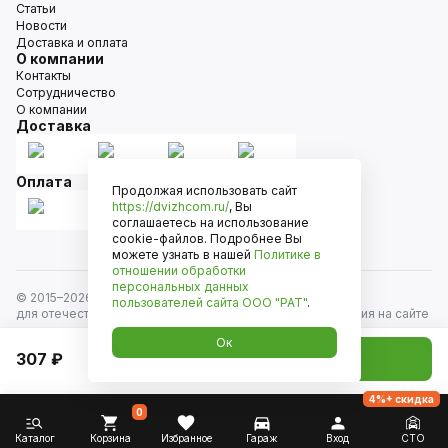
Статьи
Новости
Доставка и оплата
О компании
Контакты
Сотрудничество
О компании
Доставка
Оплата
Продолжая использовать сайт
https://dvizhcom.ru/
, Вы
соглашаетесь на использование
cookie-файлов. Подробнее Вы
можете узнать в нашей
Политике в
отношении обработки
персональных данных
© 2015–
2026
Движком — сеть магазинов автозапчастей
пользователей сайта
ООО "РАТ"
.
для отечественных автомобилей и иномарок. Информация на сайте
носит исключительно информационный характер и не является
Ок
публичной офертой, определяемой положениями
307 ₽
Добавить в корзину
ст. 437 Гражданского кодекса РФ. Все права защищены.
4%+ скидка
0
Каталог
Корзина
Избранное
Гараж
Вход
СТО