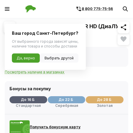
8 800 775-75-56
Похожие
1
/
1
Лампа H4 24V 75/70W P43t PR HD (ДиаЛУЧ)
Ваш город Санкт-Петербург?
307 ₽
От выбранного города зависят цены,
наличие товара и способы доставки
В наличии
Код товара:
342314
Да, верно
Выбрать другой
Артикул:
24704prhd
Посмотреть наличие в магазинах
Бонусы за покупку
До 16 Б
До 22 Б
До 28 Б
Стандартная
Серебряная
Золотая
Получить бонусную карту