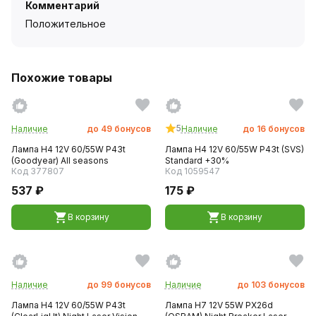
Комментарий
Положительное
Похожие товары
5
Наличие
до
49
бонусов
Наличие
до
16
бонусов
Лампа H4 12V 60/55W P43t
Лампа H4 12V 60/55W P43t (SVS)
(Goodyear) All seasons
Standard +30%
Код 377807
Код 1059547
537 ₽
175 ₽
В корзину
В корзину
Наличие
до
99
бонусов
Наличие
до
103
бонусов
Лампа H4 12V 60/55W P43t
Лампа H7 12V 55W PX26d