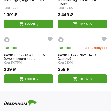
(ClearLigНt) Night Laser Vision ...
(OSRAM) Night Breaker Laser
+150%,...
Код 87741
Код 87192
1 091 ₽
3 449 ₽
В корзину
В корзину
Наличие
Наличие
до
10
бонусов
Лампа H9 12V 65W PGJ19-5
Лампа H1 24V 70W P14,5s
(SVS) Standard +30%
(OSRAM)
Код 1107510
Код 61010
209 ₽
359 ₽
В корзину
В корзину