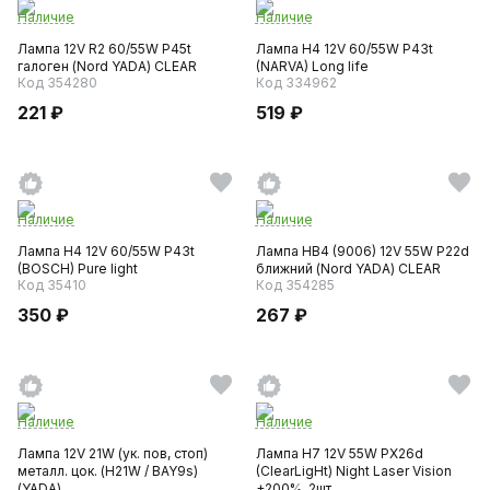
Наличие
Наличие
Лампа 12V R2 60/55W P45t
Лампа H4 12V 60/55W P43t
галоген (Nord YADA) CLEAR
(NARVA) Long life
Код 354280
Код 334962
221 ₽
519 ₽
Наличие
Наличие
Лампа H4 12V 60/55W P43t
Лампа HB4 (9006) 12V 55W P22d
(BOSCH) Pure light
ближний (Nord YADA) CLEAR
Код 35410
Код 354285
350 ₽
267 ₽
Наличие
Наличие
Лампа 12V 21W (ук. пов, стоп)
Лампа H7 12V 55W PX26d
металл. цок. (H21W / BAY9s)
(ClearLigНt) Night Laser Vision
(YADA)
+200%, 2шт