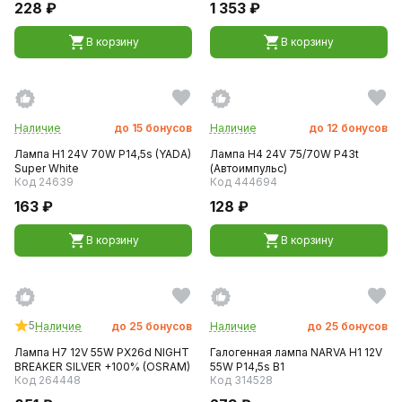
228 ₽
1 353 ₽
В корзину
В корзину
Наличие
до
15
бонусов
Наличие
до
12
бонусов
Лампа H1 24V 70W P14,5s (YADA)
Лампа H4 24V 75/70W P43t
Super White
(Автоимпульс)
Код 24639
Код 444694
163 ₽
128 ₽
В корзину
В корзину
5
Наличие
до
25
бонусов
Наличие
до
25
бонусов
Лампа H7 12V 55W PX26d NIGНT
Галогенная лампа NARVA H1 12V
BREAKER SILVER +100% (OSRAM)
55W P14,5s B1
Код 264448
Код 314528