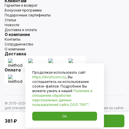
Клиентам
Гарантии и возврат
Бонусная программа
Подарочные сертификаты
Статьи
Новости
Доставка и оплата
О компании
Контакты
Сотрудничество
О компании
Доставка
Оплата
Продолжая использовать сайт
https://dvizhcom.ru/
, Вы
соглашаетесь на использование
cookie-файлов. Подробнее Вы
можете узнать в нашей
Политике в
отношении обработки
персональных данных
© 2015–
2026
Движком — сеть магазинов автозапчастей
пользователей сайта
ООО "РАТ"
.
для отечественных автомобилей и иномарок. Информация на сайте
носит исключительно информационный характер и не является
Ок
публичной офертой, определяемой положениями
381 ₽
Добавить в корзину
ст. 437 Гражданского кодекса РФ. Все права защищены.