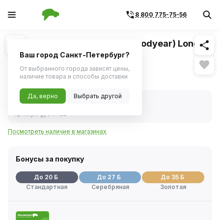
8 800 775-75-56
Похожие
1
/
1
Лампа H7 12V 55W PX26d (Goodyear) Long
Life
Ваш город Санкт-Петербург?
От выбранного города зависят цены,
381 ₽
наличие товара и способы доставки
Да, верно
Выбрать другой
В наличии
Код товара:
328240
Артикул:
gy017122
Посмотреть наличие в магазинах
Бонусы за покупку
До 20 Б
До 27 Б
До 35 Б
Стандартная
Серебряная
Золотая