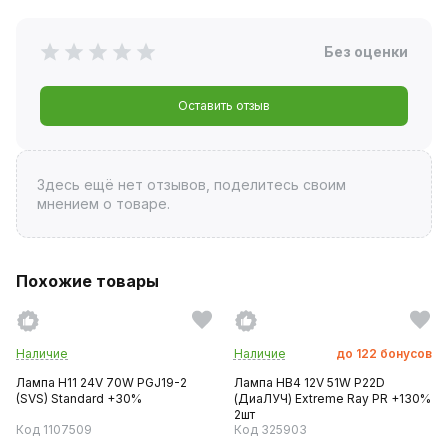
Без оценки
Оставить отзыв
Здесь ещё нет отзывов, поделитесь своим
мнением о товаре.
Похожие товары
Наличие
Наличие
до
122
бонусов
Лампа H11 24V 70W PGJ19-2
Лампа HB4 12V 51W P22D
(SVS) Standard +30%
(ДиаЛУЧ) Extreme Ray PR +130%
2шт
Код 1107509
Код 325903