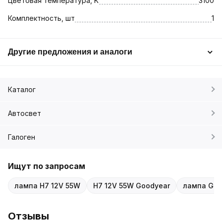
Цветовая температура, K
3100
Комплектность, шт
1
Другие предложения и аналоги
Каталог
Автосвет
Галоген
Ищут по запросам
лампа H7 12V 55W
H7 12V 55W Goodyear
лампа Goo
Отзывы