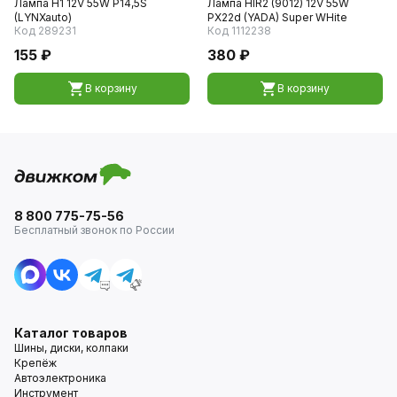
Лампа H1 12V 55W P14,5S
Лампа HIR2 (9012) 12V 55W
(LYNXauto)
PX22d (YADA) Super WНite
Код 289231
Код 1112238
155 ₽
380 ₽
В корзину
В корзину
8 800 775-75-56
Бесплатный звонок по России
Каталог товаров
Шины, диски, колпаки
Крепёж
Автоэлектроника
Инструмент