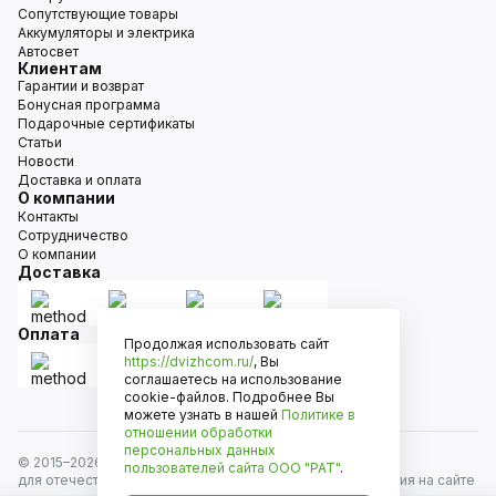
Сопутствующие товары
Аккумуляторы и электрика
Автосвет
Клиентам
Гарантии и возврат
Бонусная программа
Подарочные сертификаты
Статьи
Новости
Доставка и оплата
О компании
Контакты
Сотрудничество
О компании
Доставка
Оплата
Продолжая использовать сайт
https://dvizhcom.ru/
, Вы
соглашаетесь на использование
cookie-файлов. Подробнее Вы
можете узнать в нашей
Политике в
отношении обработки
персональных данных
© 2015–
2026
Движком — сеть магазинов автозапчастей
пользователей сайта
ООО "РАТ"
.
для отечественных автомобилей и иномарок. Информация на сайте