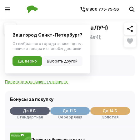
8 800 775-75-56
Похожие
1
/
1
Лампа H7 12V 55W PX26d (ДиаЛУЧ)
Ваш город Санкт-Петербург?
Лампа H7 12V 55W PX26d &#40;Диалуч&#41;
От выбранного города зависят цены,
153 ₽
наличие товара и способы доставки
Да, верно
Выбрать другой
В наличии
Код товара:
25807
Артикул:
12557
Посмотреть наличие в магазинах
Бонусы за покупку
До 8 Б
До 11 Б
До 14 Б
Стандартная
Серебряная
Золотая
Получить бонусную карту