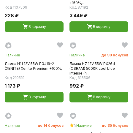
+150%,...
Код 1107509
Код 87192
228 ₽
3 449 ₽
В корзину
В корзину
Наличие
Наличие
до
90
бонусов
Лампа H11 12V 55W PGJ19-2
Лампа H7 12V 55W PX26d
(XENITE) Xenite Premium +100%,
(OSRAM) 5000K cool blue
...
intense (n...
Код 210519
Код 318506
1 173 ₽
992 ₽
В корзину
В корзину
5
Наличие
до
14
бонусов
Наличие
до
35
бонусов