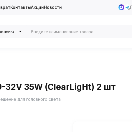
зврат
Контакты
Акции
Новости
званию
-32V 35W (ClearLigНt) 2 шт
решение для головного света.