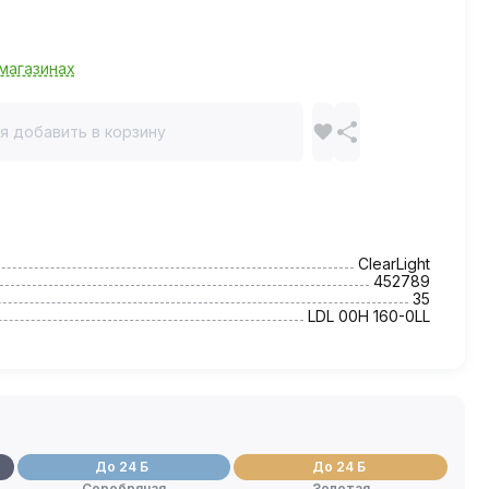
магазинах
я добавить в корзину
ClearLight
452789
35
LDL 00H 160-0LL
До 24 Б
До 24 Б
Серебряная
Золотая