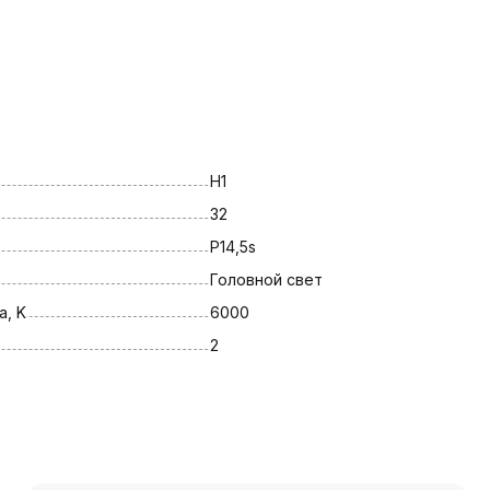
H1
32
P14,5s
Головной свет
, K
6000
2