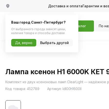
Доставка и оплата
Гарантии и во
Ваш город Санкт-Петербург?
По на
Каталог
От выбранного города зависят цены,
наличие товара и способы доставки
Да, верно
Выбрать другой
Главная
Каталог
Автосвет
Ксенон
Лампа ксенон H1 6000K КЕТ 9
Комплект из двух ксеноновых ламп ClearLight — надёжное 
Код товара:
452789
Артикул:
ldl00h1600ll