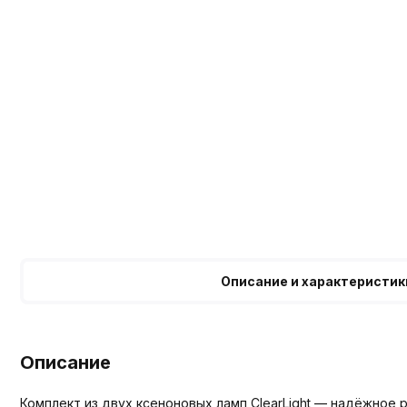
Описание и характеристик
Описание
Комплект из двух ксеноновых ламп ClearLight — надёжное