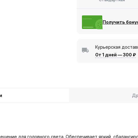
Получить бону
Курьерская достав
От 1 дней
—
300 ₽
и
Др
 решение для головного света. Обеспечивает яркий, сбаланси