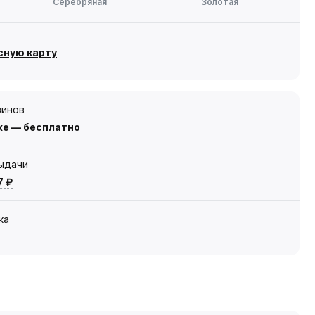
Серебряная
Золотая
сную карту
зинов
же — бесплатно
выдачи
7 ₽
ка