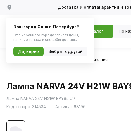
Доставка и оплата
Гарантии и во
Ваш город Санкт-Петербург?
По на
Каталог
От выбранного города зависят цены,
наличие товара и способы доставки
Да, верно
Выбрать другой
Главная
Каталог
Автосвет
Лампы накаливания
Лампа NARVA 24V H21W BAY
Лампа NARVA 24V H21W BAY9s CP
Код товара:
314534
Артикул:
68196