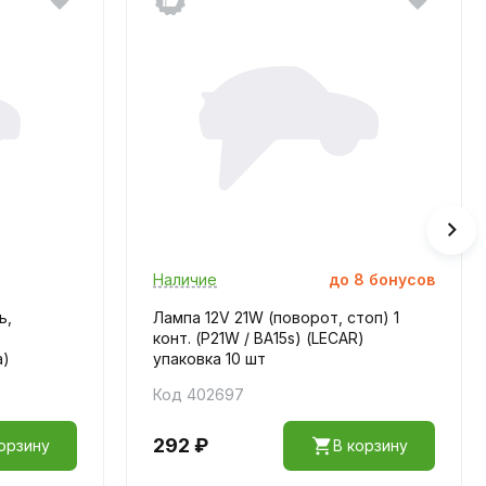
Наличие
до
8
бонусов
ь,
Лампа 12V 21W (поворот, стоп) 1
конт. (P21W / BA15s) (LECAR)
а)
упаковка 10 шт
Код 402697
292 ₽
орзину
В корзину