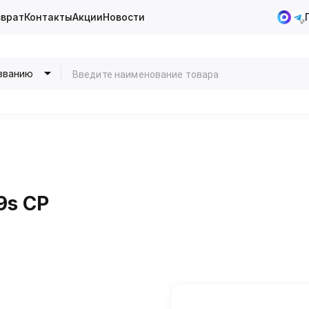
зврат
Контакты
Акции
Новости
званию
9s CP