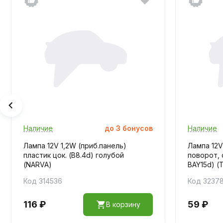
Наличие
до
3
бонусов
Наличие
Лампа 12V 1,2W (приб.панель)
Лампа 12V
пластик цок. (B8.4d) голубой
поворот, с
(NARVA)
BAY15d) (
Код 314536
Код 3237
116 ₽
59 ₽
В корзину