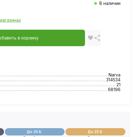
В наличии
магазинах
обавить в корзину
Narva
314534
21
68196
До 25 Б
До 25 Б