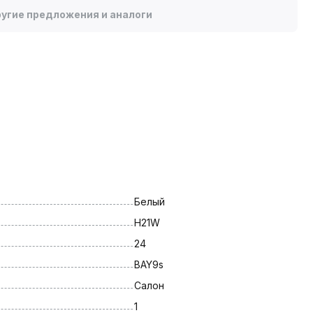
угие предложения и аналоги
Белый
H21W
24
BAY9s
Салон
1