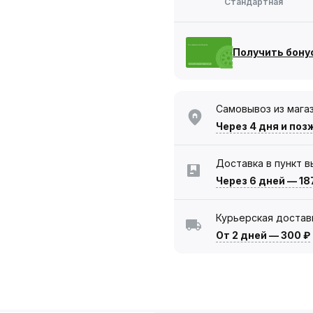
Стандартная
Получить бону
Самовывоз из мага
Через 4 дня
и поз
Доставка в пункт 
Через 6 дней
—
18
Курьерская достав
От 2 дней
—
300 ₽