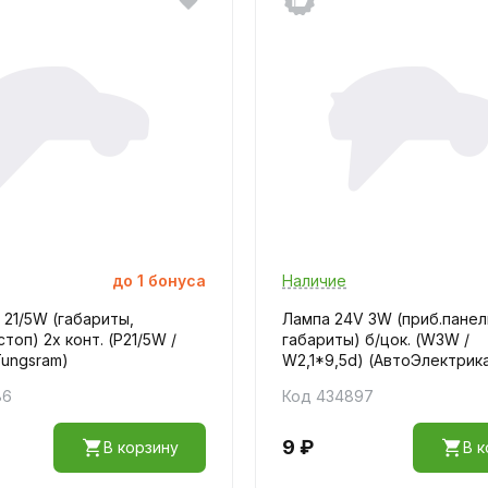
до
1
бонуса
Наличие
 21/5W (габариты,
Лампа 24V 3W (приб.панел
топ) 2х конт. (P21/5W /
габариты) б/цок. (W3W /
Tungsram)
W2,1*9,5d) (АвтоЭлектрик
86
Код 434897
9 ₽
В корзину
В к