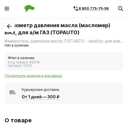
8 800 775-75-56
1
/
1
Манометр давления масла (масломер)
ВАЗ, для а/м ГАЗ (TOPAUTO)
Измеритель давления масла ТОП АВТО - прибор для измерения давления в системах смазки бензиновых и дизельных двигателей грузовых и легковых, а/м отечественного.
Нет в наличии
Нет в наличии
Код товара:
89218
Артикул:
12251
Посмотреть наличие в магазинах
Курьерская доставка
От 1 дней
—
300 ₽
О товаре