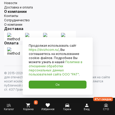
Новости
Доставка и оплата
О компании
Контакты
Сотрудничество
О компании
Доставка
Оплата
Продолжая использовать сайт
https://dvizhcom.ru/
, Вы
соглашаетесь на использование
cookie-файлов. Подробнее Вы
можете узнать в нашей
Политике в
отношении обработки
персональных данных
© 2015–
2026
Движком — сеть магазинов автозапчастей
пользователей сайта
ООО "РАТ"
.
для отечественных автомобилей и иномарок. Информация на сайте
носит исключительно информационный характер и не является
Ок
публичной офертой, определяемой положениями
ст. 437 Гражданского кодекса РФ. Все права защищены.
4%+ скидка
0
Каталог
Корзина
Избранное
Гараж
Вход
СТО