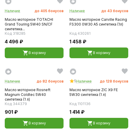
Наличие
до
405
бонусов
Наличие
до
43
бонусов
Масло моторное TOTACHI
Масло моторное Carville Racing
Grand Touring 5W40 SN/CF
FS300 0W30 A5 синтетика (1л)
синтетика...
Код 318285
Код 430261
4 496 ₽
1 458 ₽
В корзину
В корзину
5
Наличие
до
82
бонусов
Наличие
до
128
бонусов
Масло моторное Rosneft
Масло моторное ZIC X9 FE
Magnum Coldtec 5W40
5W30 синтетика (1 л)
синтетика (1 л)
Код 344379
Код 1101136
901 ₽
1 414 ₽
В корзину
В корзину