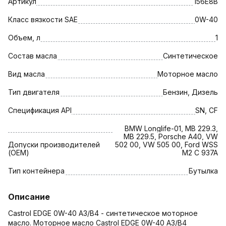
Артикул
156E8B
Класс вязкости SAE
0W-40
Объем, л
1
Состав масла
Синтетическое
Вид масла
Моторное масло
Тип двигателя
Бензин, Дизель
Спецификация API
SN, CF
BMW Longlife-01, MB 229.3,
MB 229.5, Porsche A40, VW
Допуски производителей
502 00, VW 505 00, Ford WSS
(OEM)
M2 C 937A
Тип контейнера
Бутылка
Описание
Castrol EDGE 0W-40 A3/B4 - синтетическое моторное
масло. Моторное масло Castrol EDGE 0W-40 A3/B4