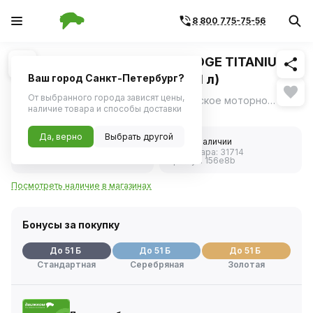
8 800 775-75-56
Похожие
1
/
1
Масло моторное CASTROL EDGE TITANIUM
FST 0W40 A3/B4 синтетика (1 л)
Ваш город Санкт-Петербург?
От выбранного города зависят цены,
Castrol EDGE 0W-40 A3/B4 - синтетическое моторное масло.
ещё
наличие товара и способы доставки
Нет в наличии
Да, верно
Выбрать другой
5.0
Нет в наличии
Код товара:
31714
4 отзыва
Артикул:
156e8b
Посмотреть наличие в магазинах
Бонусы за покупку
До 51 Б
До 51 Б
До 51 Б
Стандартная
Серебряная
Золотая