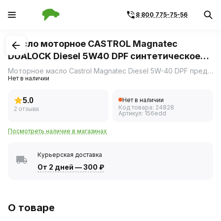
8 800 775-75-56
1
/
1
Масло моторное CASTROL Magnatec
DUALOCK Diesel 5W40 DPF синтетическое
4л
Моторное масло Castrol Magnatec Diesel 5W-40 DPF предназначено для дизельных и бензиновых двигателей легковых автомобилей, в которых производитель агрегата рекомендует использовать смазочные материалы, соответствующие классу вязкости SAE 5W-40 и спецификациям API SN/CF или ACEA C3, включая автомобили, оснащенные сажевым фильтром (DPF)Castrol Magnatec Diesel 5W-40 DPF одобрено к применению рядом ведущих производителей техники.
Нет в наличии
5.0
Нет в наличии
Код товара:
24828
2 отзыва
Артикул:
156edd
Посмотреть наличие в магазинах
Курьерская доставка
От 2 дней
—
300 ₽
О товаре