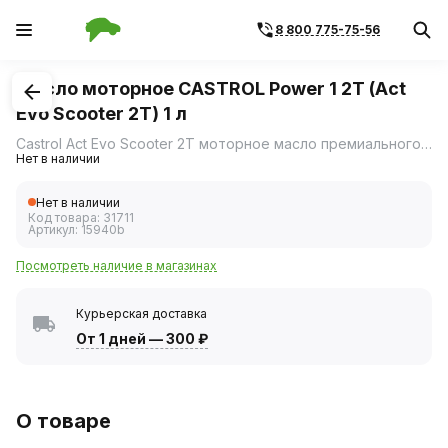
8 800 775-75-56
1
/
1
Масло моторное CASTROL Power 1 2T (Act
Evo Scooter 2T) 1 л
Castrol Act Evo Scooter 2T моторное масло премиального класса для 2-х тактных двигателей скутеров с низким уровнем образования дыма и характеристиками, усиленными частицами Heat Protection Molecules, которые защищают от накопления высокотемпературных отложений во время работы Вашего скутера под нагрузкой.
Нет в наличии
Нет в наличии
Код товара:
31711
Артикул:
15940b
Посмотреть наличие в магазинах
Курьерская доставка
От 1 дней
—
300 ₽
О товаре