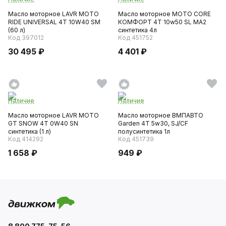
Масло моторное LAVR MOTO
Масло моторное MOTO CORE
RIDE UNIVERSAL 4T 10W40 SM
КОМФОРТ 4Т 10w50 SL МА2
(60 л)
синтетика 4л
Код 397012
Код 451752
30 495 ₽
4 401 ₽
Наличие
Наличие
Масло моторное LAVR MOTO
Масло моторное ВМПАВТО
GT SNOW 4T 0W40 SN
Garden 4Т 5w30, SJ/CF
синтетика (1 л)
полусинтетика 1л
Код 414292
Код 451739
1 658 ₽
949 ₽