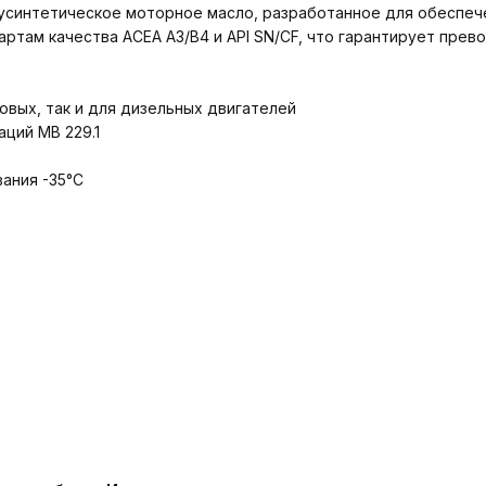
усинтетическое моторное масло, разработанное для обеспеч
ртам качества ACEA A3/B4 и API SN/CF, что гарантирует прев
овых, так и для дизельных двигателей
ций MB 229.1
ания -35°С