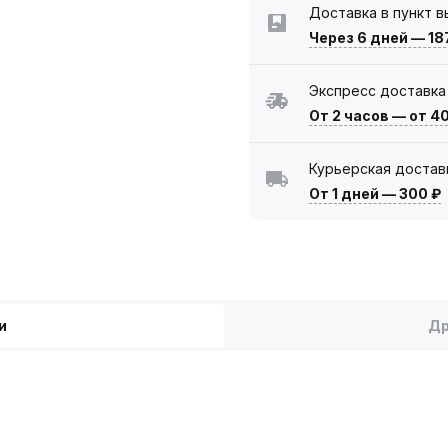
Доставка в пункт 
Через 6 дней
—
18
Экспресс доставка
От 2 часов
—
от 4
Курьерская достав
От 1 дней
—
300 ₽
и
Др