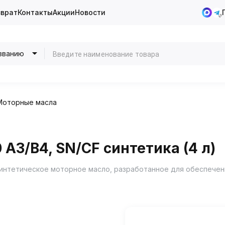
зврат
Контакты
Акции
Новости
званию
Моторные масла
A3/B4, SN/CF синтетика (4 л)