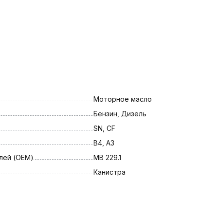
Моторное масло
Бензин, Дизель
SN, CF
B4, A3
лей (OEM)
MB 229.1
Канистра