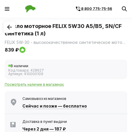
8 800 775-75-56
1
/
2
Масло моторное FELIX 5W30 A5/B5, SN/CF
синтетика (1 л)
FELIX 5W-30 - высококачественное синтетическое моторное масло, разработанное для современных бензиновых и дизельных двигателей.
839 ₽
В наличии
Код товара:
428627
Артикул:
410000109
Посмотреть наличие в магазинах
Самовывоз из магазинов
Сейчас
и позже — бесплатно
Доставка в пункт выдачи
Через 2 дня
—
187 ₽