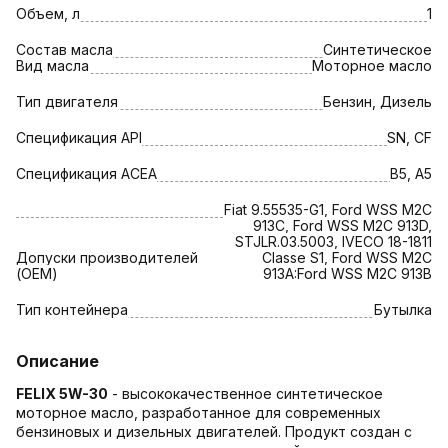
Объем, л
1
Состав масла
Синтетическое
Вид масла
Моторное масло
Тип двигателя
Бензин, Дизель
Спецификация API
SN, CF
Спецификация АСЕА
B5, A5
Fiat 9.55535-G1, Ford WSS M2C
913C, Ford WSS M2C 913D,
STJLR.03.5003, IVECO 18-1811
Допуски производителей
Classe S1, Ford WSS M2C
(OEM)
913A:Ford WSS M2C 913В
Тип контейнера
Бутылка
Описание
FELIX 5W-30
- высококачественное синтетическое
моторное масло, разработанное для современных
бензиновых и дизельных двигателей. Продукт создан с