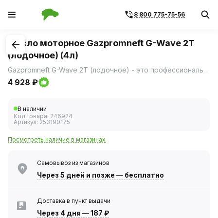
8 800 775-75-56
1
/
1
Масло моторное Gazpromneft G-Wave 2T
(лодочное) (4л)
Gazpromneft G-Wave 2T (лодочное) - это профессиональное решение для защиты подвесных лодочных моторов в различных условиях эксплуатации.
4 928 ₽
В наличии
Код товара:
246924
Артикул:
253190175
Посмотреть наличие в магазинах
Самовывоз из магазинов
Через 5 дней
и позже — бесплатно
Доставка в пункт выдачи
Через 4 дня
—
187 ₽