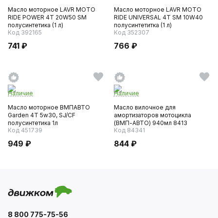
Масло моторное LAVR MOTO
Масло моторное LAVR MOTO
RIDE POWER 4T 20W50 SM
RIDE UNIVERSAL 4T SM 10W40
полусинтетика (1 л)
полусинтетитка (1 л)
Код 392165
Код 352307
741 ₽
766 ₽
Наличие
Наличие
Масло моторное ВМПАВТО
Масло вилочное для
Garden 4Т 5w30, SJ/CF
амортизаторов мотоцикла
полусинтетика 1л
(ВМП-АВТО) 940мл 8413
Код 451739
Код 84341
949 ₽
844 ₽
8 800 775-75-56