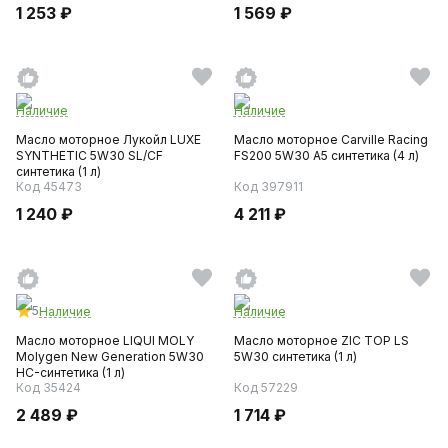
1 253 ₽
1 569 ₽
Наличие
Наличие
Масло моторное Лукойл LUXE
Масло моторное Carville Racing
SYNTHETIC 5W30 SL/CF
FS200 5W30 A5 синтетика (4 л)
синтетика (1 л)
Код 45473
Код 397911
1 240 ₽
4 211 ₽
5
Наличие
Наличие
Масло моторное LIQUI MOLY
Масло моторное ZIC TOP LS
Molygen New Generation 5W30
5W30 синтетика (1 л)
HC-синтетика (1 л)
Код 35424
Код 57229
2 489 ₽
1 714 ₽