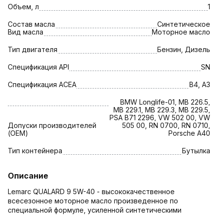
Объем, л
1
Состав масла
Синтетическое
Вид масла
Моторное масло
Тип двигателя
Бензин, Дизель
Спецификация API
SN
Спецификация АСЕА
B4, A3
BMW Longlife-01, MB 226.5,
MB 229.1, MB 229.3, MB 229.5,
PSA B71 2296, VW 502 00, VW
Допуски производителей
505 00, RN 0700, RN 0710,
(OEM)
Porsche A40
Тип контейнера
Бутылка
Описание
Lemarc QUALARD 9 5W-40 - высококачественное
всесезонное моторное масло произведенное по
специальной формуле, усиленной синтетическими