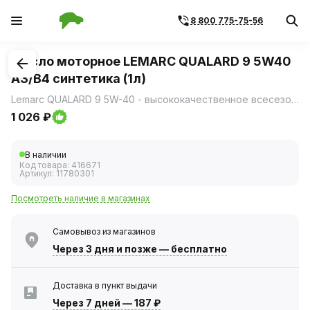
8 800 775-75-56
1
/
1
Масло моторное LEMARC QUALARD 9 5W40
A3/B4 синтетика (1л)
Lemarc QUALARD 9 5W-40 - высококачественное всесезонное моторное масло произведенное по специальной формуле, усиленной синтетическими компонентами.
1 026 ₽
В наличии
Код товара:
416671
Артикул:
11780301
Посмотреть наличие в магазинах
Самовывоз из магазинов
Через 3 дня
и позже — бесплатно
Доставка в пункт выдачи
Через 7 дней
—
187 ₽