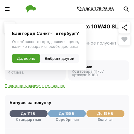
8 800 775-75-56
Похожие
1
/
1
Масло моторное Лукойл Люкс 10W40 SL/CF
полусинтетика (4 л)
Ваш город Санкт-Петербург?
От выбранного города зависят цены,
Лукойл Люкс 10W40 - высококачественное полусинтетическое моторное масло.
ещё
наличие товара и способы доставки
2 208 ₽
Да, верно
Выбрать другой
4.8
В наличии
Код товара:
11757
4 отзыва
Артикул:
19188
Посмотреть наличие в магазинах
Бонусы за покупку
До 111 Б
До 155 Б
До 199 Б
Стандартная
Серебряная
Золотая