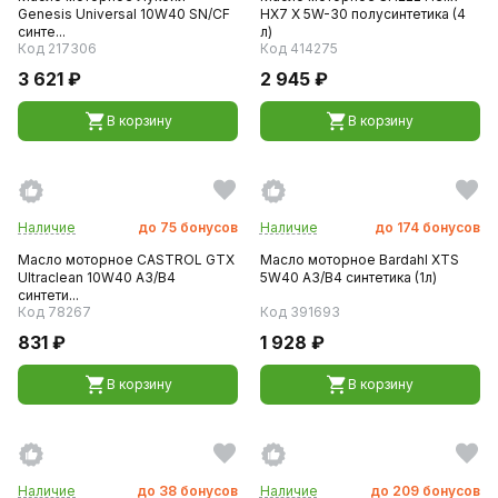
Genesis Universal 10W40 SN/CF
HX7 X 5W-30 полусинтетика (4
синте...
л)
Код 217306
Код 414275
3 621 ₽
2 945 ₽
В корзину
В корзину
Наличие
до
75
бонусов
Наличие
до
174
бонусов
Масло моторное CASTROL GTX
Масло моторное Bardahl XTS
Ultraclean 10W40 А3/B4
5W40 A3/B4 синтетика (1л)
синтети...
Код 78267
Код 391693
831 ₽
1 928 ₽
В корзину
В корзину
Наличие
до
38
бонусов
Наличие
до
209
бонусов