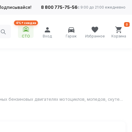
Подписывайся!
8 800 775-75-56
с 9:00 до 21:00 ежедневно
4%+ скидка
0
СТО
Вход
Гараж
Избранное
Корзина
Лукойл МОТО 2Т современное высококачественное минеральное масло, предназначенное для использования в двухтактных бензиновых двигателях мотоциклов, мопедов, скутеров, снегоходов и т.д.