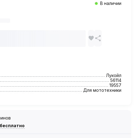
В наличии
Лукойл
56114
19557
Для мототехники
зинов
 бесплатно