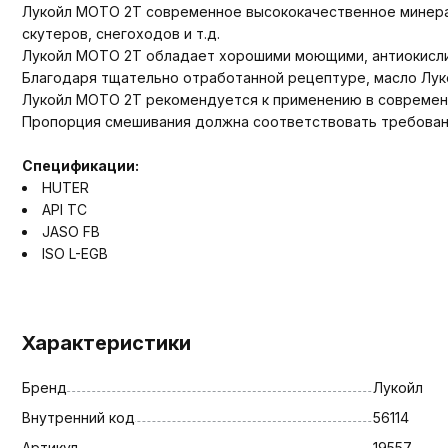
Лукойл МОТО 2Т современное высококачественное минерал
скутеров, снегоходов и т.д.
Лукойл МОТО 2Т обладает хорошими моющими, антиокислит
Благодаря тщательно отработанной рецептуре, масло Лу
Лукойл МОТО 2Т рекомендуется к применению в современн
Пропорция смешивания должна соответствовать требовани
Спецификации:
HUTER
API TC
JASO FB
ISO L-EGB
Характеристики
Бренд
Лукойл
Внутренний код
56114
Артикул
19557