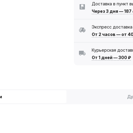
Доставка в пункт 
Через 3 дня
—
187
Экспресс доставка
От 2 часов
—
от 4
Курьерская достав
От 1 дней
—
300 ₽
и
Др