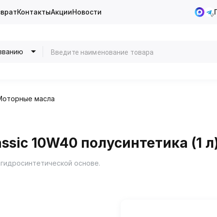
зврат
Контакты
Акции
Новости
званию
Моторные масла
sic 10W40 полусинтетика (1 л
 гидросинтетической основе.