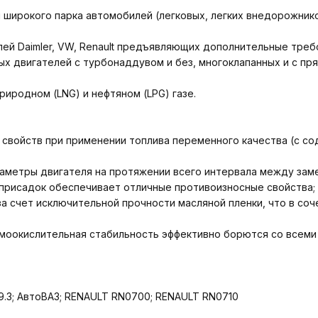
широкого парка автомобилей (легковых, легких внедорожнико
ей Daimler, VW, Renault предъявляющих дополнительные треб
х двигателей с турбонаддувом и без, многоклапанных и с пр
иродном (LNG) и нефтяном (LPG) газе.
 свойств при применении топлива переменного качества (с с
аметры двигателя на протяжении всего интервала между зам
присадок обеспечивает отличные противоизносные свойства;
 счет исключительной прочности масляной пленки, что в со
оокислительная стабильность эффективно борются со всеми
229.3; АвтоВАЗ; RENAULT RN0700; RENAULT RN0710