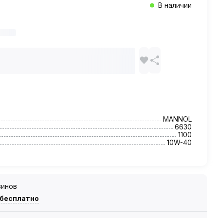
В наличии
MANNOL
6630
1100
10W-40
зинов
 бесплатно