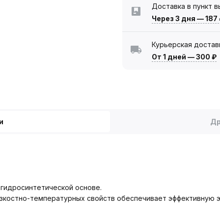
Доставка в пункт 
Через 3 дня
—
187
Курьерская достав
От 1 дней
—
300 ₽
и
Др
 гидросинтетической основе.
зкостно-температурных свойств обеспечивает эффективную э