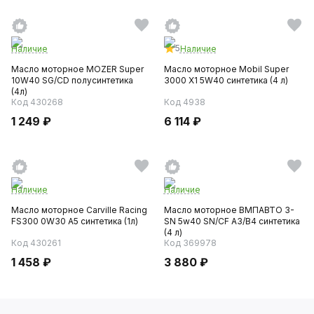
5
Наличие
Наличие
Масло моторное MOZER Super
Масло моторное Mobil Super
10W40 SG/CD полусинтетика
3000 X1 5W40 синтетика (4 л)
(4л)
Код 430268
Код 4938
1 249 ₽
6 114 ₽
Наличие
Наличие
Масло моторное Carville Racing
Масло моторное ВМПАВТО 3-
FS300 0W30 A5 синтетика (1л)
SN 5w40 SN/CF A3/B4 синтетика
(4 л)
Код 430261
Код 369978
1 458 ₽
3 880 ₽