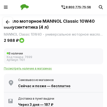
8 800 775-75-56
1
/
1
Масло моторное MANNOL Classic 10W40
полусинтетика (4 л)
MANNOL Classic 10W40 - универсальное моторное масло на гидросинтетической основе.
2 988 ₽
В наличии
Код товара:
7699
Артикул:
1101
Посмотреть наличие в магазинах
Самовывоз из магазинов
Сейчас
и позже — бесплатно
Доставка в пункт выдачи
Через 3 дня
—
187 ₽