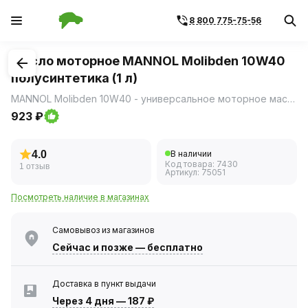
8 800 775-75-56
1
/
1
Масло моторное MANNOL Molibden 10W40
полусинтетика (1 л)
MANNOL Molibden 10W40 - универсальное моторное масло на гидросинтетической основе, разработанное для всех типов бензиновых и дизельных двигателей, в том числе тяжелонагруженных.
923 ₽
4.0
В наличии
Код товара:
7430
1 отзыв
Артикул:
75051
Посмотреть наличие в магазинах
Самовывоз из магазинов
Сейчас
и позже — бесплатно
Доставка в пункт выдачи
Через 4 дня
—
187 ₽