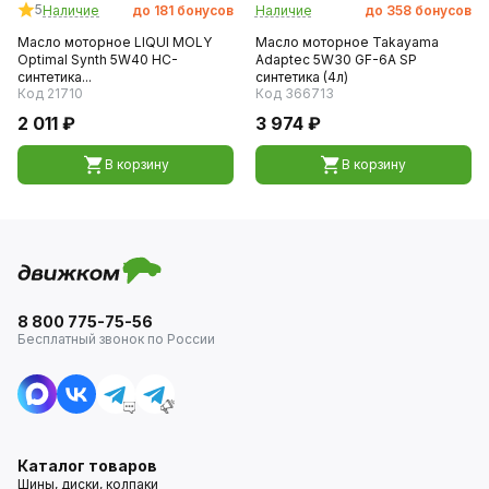
5
Наличие
до
181
бонусов
Наличие
до
358
бонусов
Масло моторное LIQUI MOLY
Масло моторное Takayama
Optimal Synth 5W40 HC-
Adaptec 5W30 GF-6A SP
синтетика...
синтетика (4л)
Код 21710
Код 366713
2 011 ₽
3 974 ₽
В корзину
В корзину
8 800 775-75-56
Бесплатный звонок по России
Каталог товаров
Шины, диски, колпаки