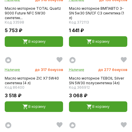
Масло моторное TOTAL Quartz
Масло моторное ВМПАВТО 3-
9000 Future NFC 5W30
SN 5w30 SN/CF C3 синтетика (1
синтетик...
л)
Код 33598
Код 372113
5 753 ₽
1 441 ₽
В корзину
В корзину
Наличие
до
317
бонусов
Наличие
до
277
бонусов
Масло моторное ZIC X7 5W40
Масло моторное TEBOIL Silver
синтетика (4 л)
SN 5W30 полусинтетика (4л)
Код 86400
Код 366912
3 518 ₽
3 068 ₽
В корзину
В корзину