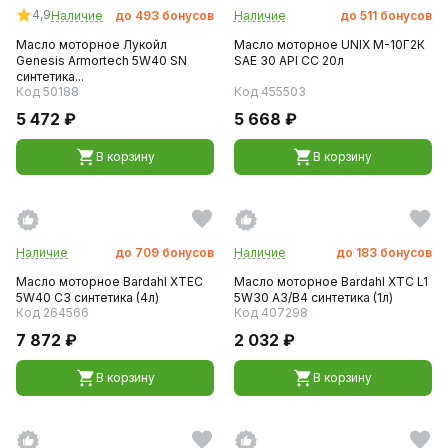
4,9
Наличие
до
493
бонусов
Наличие
до
511
бонусов
Масло моторное Лукойл
Масло моторное UNIX М-10Г2К
Genesis Armortech 5W40 SN
SAE 30 API CC 20л
синтетика...
Код 50188
Код 455503
5 472 ₽
5 668 ₽
В корзину
В корзину
Наличие
до
709
бонусов
Наличие
до
183
бонусов
Масло моторное Bardahl XTEC
Масло моторное Bardahl XTC L1
5W40 C3 синтетика (4л)
5W30 A3/B4 синтетика (1л)
Код 264566
Код 407298
7 872 ₽
2 032 ₽
В корзину
В корзину