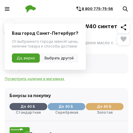
8 800 775-75-56
Похожие
1
/
1
Масло моторное Mobil 1 FS 0W40 синтетика
(1 л)
Ваш город Санкт-Петербург?
От выбранного города зависят цены,
Mobil 1 FS 0W40 - синтетическое моторное масло с улучшенными эксплуатационными характеристиками/ Представляет собой улучшенное синтетическое моторное масло, предназначенное для новейших бензиновых и дизельных двигателей (без бензиновых и дизельных сажевых фильтров) обеспечивающее высокоэффективные общие эксплуатационные характеристики.
ещё
наличие товара и способы доставки
Нет в наличии
Да, верно
Выбрать другой
Нет в наличии
Код товара:
6002
Артикул:
153691
Посмотреть наличие в магазинах
Бонусы за покупку
До 40 Б
До 40 Б
До 40 Б
Стандартная
Серебряная
Золотая