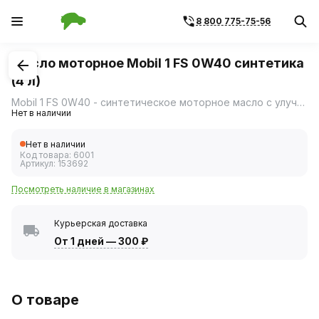
8 800 775-75-56
1
/
2
Масло моторное Mobil 1 FS 0W40 синтетика
(4 л)
Mobil 1 FS 0W40 - синтетическое моторное масло с улучшенными эксплуатационными характеристиками/ Представляет собой улучшенное синтетическое моторное масло, предназначенное для новейших бензиновых и дизельных двигателей (без бензиновых и дизельных сажевых фильтров) обеспечивающее высокоэффективные общие эксплуатационные характеристики.
Нет в наличии
Нет в наличии
Код товара:
6001
Артикул:
153692
Посмотреть наличие в магазинах
Курьерская доставка
От 1 дней
—
300 ₽
О товаре