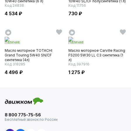
10W40 синтетика (6 л)
10W40 SL/CF полусинтетика (1 л)
Код 24838
Код 11756
4 534 ₽
730 ₽
Наличие
Наличие
Масло моторное TOTACHI
Масло моторное Carville Racing
Grand Touring 5W40 SN/CF
FS200 5W30 LL C3 синтетика (1
синтетика (4л)
л)
Код 318285
Код 397916
4 496 ₽
1 275 ₽
8 800 775-75-56
Бесплатный звонок по России