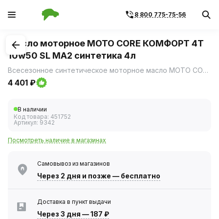
8 800 775-75-56
1
/
2
Масло моторное MOTO CORE КОМФОРТ 4Т
10w50 SL МА2 синтетика 4л
Всесезонное синтетическое моторное масло MOTO CORE КОМФОРТ 4Т 10W‑50 (артикул 9342) разработано специально для четырёхтактных бензиновых двигателей мотоциклов.
4 401 ₽
В наличии
Код товара:
451752
Артикул:
9342
Посмотреть наличие в магазинах
Самовывоз из магазинов
Через 2 дня
и позже — бесплатно
Доставка в пункт выдачи
Через 3 дня
—
187 ₽