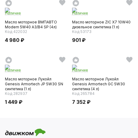
Наличие
Наличие
Масло моторное ВМПАВТО
Масло моторное ZIC X7 10W40
Modern 5W40 A3/B4 SP (4л)
дизельное синтетика (1 л)
Код 422032
Код 53173
4 980 ₽
901 ₽
Наличие
Наличие
Масло моторное Лукойл
Масло моторное Лукойл
Genesis Armortech JP 5W30 SN
Genesis Armortech GC 5W30
синтетика (1 л)
синтетика (4 л)
Код 282937
Код 265784
1 449 ₽
7 352 ₽