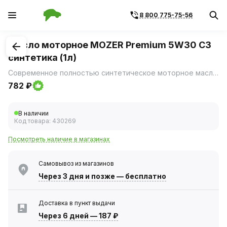
8 800 775-75-56
1
/
2
Масло моторное MOZER Premium 5W30 С3
синтетика (1л)
Современное полностью синтетическое моторное масло с низким содержанием золы, разработанное для обеспечения максимальной защиты и производительности современных двигателей.
782 ₽
В наличии
Код товара:
430269
Посмотреть наличие в магазинах
Самовывоз из магазинов
Через 3 дня
и позже — бесплатно
Доставка в пункт выдачи
Через 6 дней
—
187 ₽