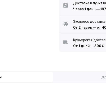
Доставка в пункт 
Через 1 день
—
187
Экспресс доставка
От 2 часов
—
от 4
Курьерская достав
От 1 дней
—
300 ₽
и
Др