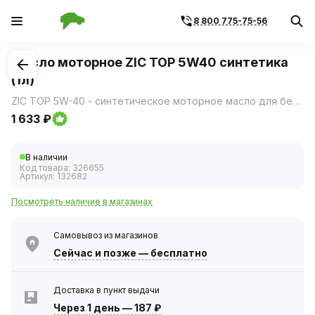
8 800 775-75-56
1
/
1
Масло моторное ZIC TOP 5W40 синтетика
(1л)
ZIC TOP 5W-40 - синтетическое моторное масло для бензиновых и дизельных двигателей легковых автомобилей и легкого коммерческого транспорта.
1 633 ₽
В наличии
Код товара:
326655
Артикул:
132682
Посмотреть наличие в магазинах
Самовывоз из магазинов
Сейчас
и позже — бесплатно
Доставка в пункт выдачи
Через 1 день
—
187 ₽