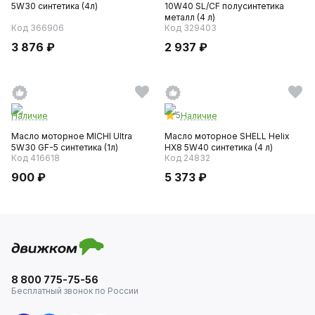
5W30 синтетика (4л)
10W40 SL/CF полусинтетика
металл (4 л)
Код 366906
Код 329403
3 876 ₽
2 937 ₽
5
Наличие
Наличие
Масло моторное MICHI Ultra
Масло моторное SHELL Helix
5W30 GF-5 синтетика (1л)
HX8 5W40 синтетика (4 л)
Код 416618
Код 24832
900 ₽
5 373 ₽
8 800 775-75-56
Бесплатный звонок по России