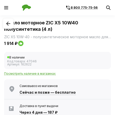
8 800 775-75-56
1
/
1
Масло моторное ZIC X5 10W40
полусинтетика (4 л)
ZIC X5 10W-40 - полусинтетическое моторное масло для бензиновых двигателей легковых автомобилей.
1 914 ₽
В наличии
Код товара:
47046
Артикул:
162622
Посмотреть наличие в магазинах
Самовывоз из магазинов
Сейчас
и позже — бесплатно
Доставка в пункт выдачи
Через 4 дня
—
187 ₽