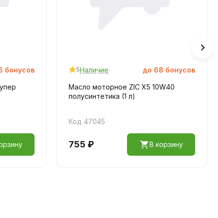
6
бонусов
Наличие
до
68
бонусов
5
Супер
Масло моторное ZIC X5 10W40
полусинтетика (1 л)
Код 47045
755 ₽
орзину
В корзину