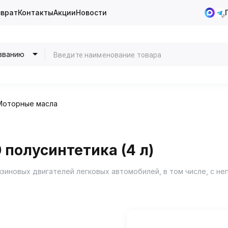
зврат
Контакты
Акции
Новости
званию
Моторные масла
 полусинтетика (4 л)