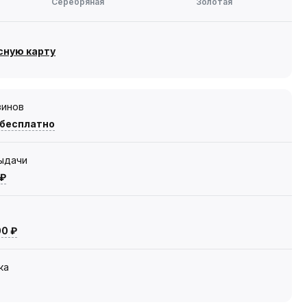
Серебряная
Золотая
сную карту
зинов
 бесплатно
выдачи
 ₽
00 ₽
ка