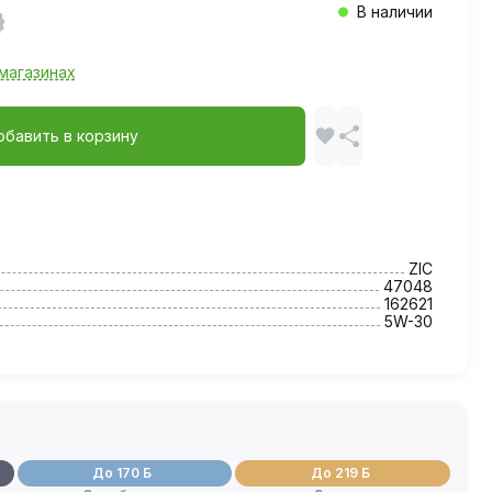
В наличии
магазинах
обавить в корзину
ZIC
47048
162621
5W-30
До 170 Б
До 219 Б