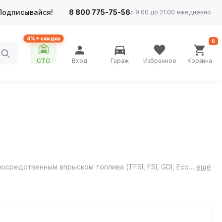
Подписывайся!
8 800 775-75-56
с 9:00 до 21:00 ежедневно
4%+ скидка
0
СТО
Вход
Гараж
Избранное
Корзина
ZIC X5 5W-30 - полусинтетическое моторное масло для бензиновых двигателей легковых автомобилей, в том числе, с непосредственным впрыском топлива (TFSI, FSI, GDI, EcoBoost и др.).
ещё