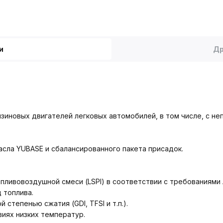
и
Др
иновых двигателей легковых автомобилей, в том числе, с неп
асла YUBASE и сбалансированного пакета присадок.
ивовоздушной смеси (LSPI) в соответствии с требованиями AP
 топлива.
тепенью сжатия (GDI, TFSI и т.п.).
виях низких температур.