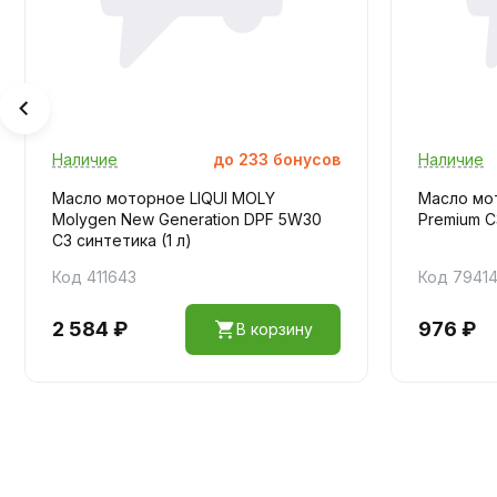
Наличие
до
233
бонусов
Наличие
Масло моторное LIQUI MOLY
Масло мо
Molygen New Generation DPF 5W30
Premium C
C3 синтетика (1 л)
Код 411643
Код 7941
2 584 ₽
976 ₽
В корзину