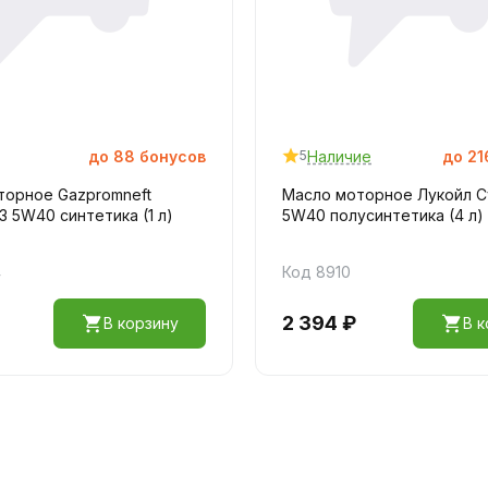
до
88
бонусов
Наличие
до
21
5
торное Gazpromneft
Масло моторное Лукойл 
3 5W40 синтетика (1 л)
5W40 полусинтетика (4 л)
4
Код 8910
2 394 ₽
В корзину
В к