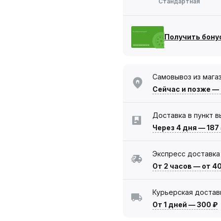
Стандартная
Получить бону
Самовывоз из мага
Сейчас
и позже —
Доставка в пункт 
Через 4 дня
—
187
Экспресс доставка
От 2 часов
—
от 4
Курьерская достав
От 1 дней
—
300 ₽