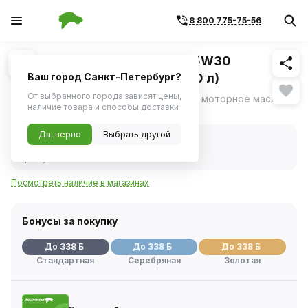
8 800 775-75-56
Похожие
1
/
1
Масло моторное ZIC X5000 5W30
дизельное полусинтетика (20 л)
Ваш город Санкт-Петербург?
От выбранного города зависят цены,
ZIC X5000 5W-30 - полусинтетическое моторное масло.
наличие товара и способы доставки
Нет в наличии
Да, верно
Выбрать другой
Нет в наличии
Код товара:
339920
Артикул:
192663
Посмотреть наличие в магазинах
Бонусы за покупку
До 338 Б
До 338 Б
До 338 Б
Стандартная
Серебряная
Золотая