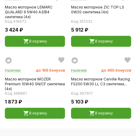
Масло моторное LEMARC
Масло моторное ZIC TOP LS
QUALARD 9 5W40 A3/B4
0W20 синтетика (4л)
синтетика (4л)
Код 416672
Код 351332
3 424 ₽
5 912 ₽
В корзину
В корзину
Наличие
до
169
бонусов
Наличие
до
460
бонусов
Масло моторное MOZER
Масло моторное Carville Racing
Premium 10W40 SN/CF синтетика
FS200 5W30 LL C3 синтетика...
(4л)
Код 368861
Код 397917
1 873 ₽
5 103 ₽
В корзину
В корзину