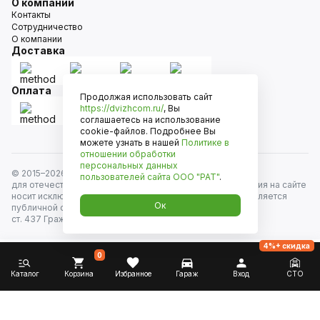
О компании
Контакты
Сотрудничество
О компании
Доставка
Оплата
Продолжая использовать сайт
https://dvizhcom.ru/
, Вы
соглашаетесь на использование
cookie-файлов. Подробнее Вы
можете узнать в нашей
Политике в
отношении обработки
персональных данных
© 2015–
2026
Движком — сеть магазинов автозапчастей
пользователей сайта
ООО "РАТ"
.
для отечественных автомобилей и иномарок. Информация на сайте
носит исключительно информационный характер и не является
Ок
публичной офертой, определяемой положениями
ст. 437 Гражданского кодекса РФ. Все права защищены.
4%+ скидка
0
Каталог
Корзина
Избранное
Гараж
Вход
СТО