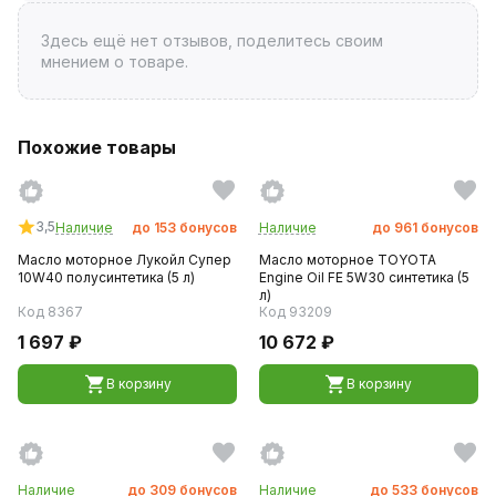
Здесь ещё нет отзывов, поделитесь своим
мнением о товаре.
Похожие товары
3,5
Наличие
до
153
бонусов
Наличие
до
961
бонусов
Масло моторное Лукойл Супер
Масло моторное TOYOTA
10W40 полусинтетика (5 л)
Engine Oil FE 5W30 синтетика (5
л)
Код 8367
Код 93209
1 697 ₽
10 672 ₽
В корзину
В корзину
Наличие
до
309
бонусов
Наличие
до
533
бонусов