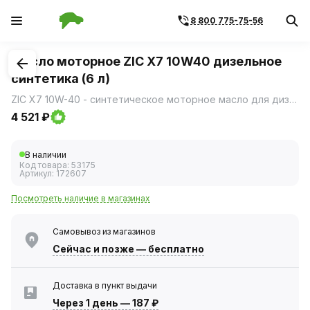
8 800 775-75-56
1
/
1
Масло моторное ZIC X7 10W40 дизельное
синтетика (6 л)
ZIC X7 10W-40 - синтетическое моторное масло для дизельных двигателей легковых автомобилей и легкого коммерческого транспорта (микроавтобус, фургон), в том числе оборудованных системами турбонаддува.
4 521 ₽
В наличии
Код товара:
53175
Артикул:
172607
Посмотреть наличие в магазинах
Самовывоз из магазинов
Сейчас
и позже — бесплатно
Доставка в пункт выдачи
Через 1 день
—
187 ₽