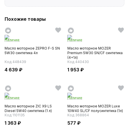
Похожие товары
Наличие
Наличие
Масло моторное ZEPRO F-S SN
Масло моторное MOZER
5W30 синтетика 4л
Premium 5W30 SN/CF синтетика
(4+1л)
Код 448439
Код 440430
4 639 ₽
1 953 ₽
Наличие
Наличие
Масло моторное ZIC X9 LS
Масло моторное MOZER Luxe
Diesel 5W40 синтетика (1 л)
10W40 SL/CF полусинтетика (1л)
Код 1101135
Код 368864
1 363 ₽
577 ₽