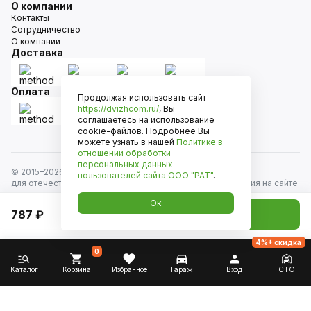
О компании
Контакты
Сотрудничество
О компании
Доставка
Оплата
Продолжая использовать сайт
https://dvizhcom.ru/
, Вы
соглашаетесь на использование
cookie-файлов. Подробнее Вы
можете узнать в нашей
Политике в
отношении обработки
персональных данных
© 2015–
2026
Движком — сеть магазинов автозапчастей
пользователей сайта
ООО "РАТ"
.
для отечественных автомобилей и иномарок. Информация на сайте
носит исключительно информационный характер и не является
Ок
публичной офертой, определяемой положениями
787 ₽
Добавить в корзину
ст. 437 Гражданского кодекса РФ. Все права защищены.
4%+ скидка
0
Каталог
Корзина
Избранное
Гараж
Вход
СТО