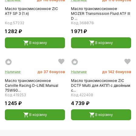
Масло трансмиссионное ZIC
Масло трансмиссионное
ATF SP 3 (1 л)
MOZER Transmission Fluid ATF III
D ...
Код 57232
Код 368878
1 282 ₽
1 971 ₽
В корзину
В корзину
Наличие
до
37
бонусов
Наличие
до
142
бонусов
Масло трансмиссионное
Масло трансмиссионное ZIC
Carville Racing D-LINE Manual
DCTF Multi для АКПП с двойным
75W90...
с...
Код 419253
Код 422408
1 245 ₽
4 739 ₽
В корзину
В корзину