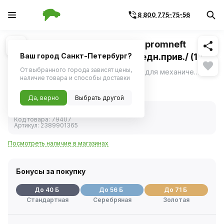
8 800 775-75-56
Похожие
1
/
1
Масло трансмиссионное Gazpromneft
80W85 GL-4 минер./КПП передн.прив./ (1 л)
Ваш город Санкт-Петербург?
От выбранного города зависят цены,
Всесезонное трансмиссионное масло для механических коробок передач переднеприводных автомобилей ВАЗ, механических трансмиссиях легковых автомобилей, грузовиков, автобусов и другой техники с умеренными и тяжелыми условиями эксплуатации, требующих применения масел уровня GL-4.
ещё
наличие товара и способы доставки
787 ₽
Да, верно
Выбрать другой
В наличии
Код товара:
79407
Артикул:
2389901365
Посмотреть наличие в магазинах
Бонусы за покупку
До 40 Б
До 56 Б
До 71 Б
Стандартная
Серебряная
Золотая