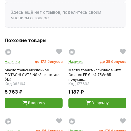
Здесь ещё нет отзывов, поделитесь своим
мнением о товаре.
Похожие товары
Наличие
до
172
бонусов
Наличие
до
35
бонусов
Масло трансмиссионное
Масло трансмиссионное Kixx
TOTACHI CVTF NS-3 синтетика
Geartec FF GL-4 75W-85
(4л)
полусин...
Код 362164
Код 177693
5 763 ₽
1 187 ₽
В корзину
В корзину
Наличие
до
116
бонусов
Наличие
до
178
бонусов