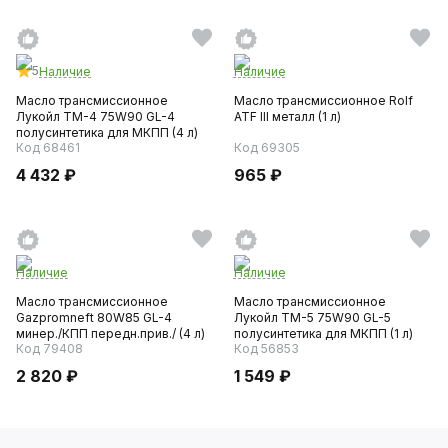
5
Наличие
Наличие
Масло трансмиссионное
Масло трансмиссионное Rolf
Лукойл ТМ-4 75W90 GL-4
ATF III металл (1 л)
полусинтетика для МКПП (4 л)
Код 68461
Код 69305
4 432 ₽
965 ₽
Наличие
Наличие
Масло трансмиссионное
Масло трансмиссионное
Gazpromneft 80W85 GL-4
Лукойл ТМ-5 75W90 GL-5
минер./КПП передн.прив./ (4 л)
полусинтетика для МКПП (1 л)
Код 79408
Код 56853
2 820 ₽
1 549 ₽