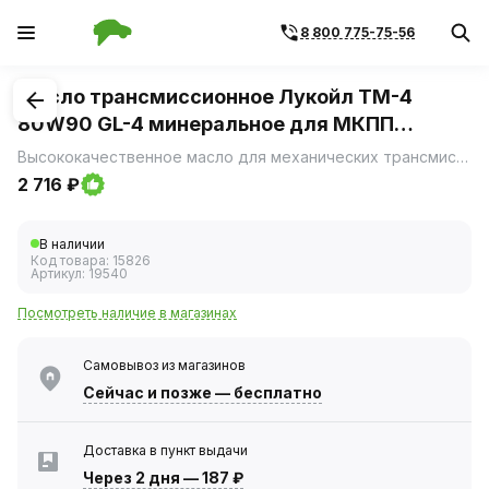
8 800 775-75-56
1
/
1
Масло трансмиссионное Лукойл ТМ-4
80W90 GL-4 минеральное для МКПП
передн.прив./ (4 л)
Высококачественное масло для механических трансмиссий и коробок передач легковых автомобилей и коммерческого транспорта.
2 716 ₽
В наличии
Код товара:
15826
Артикул:
19540
Посмотреть наличие в магазинах
Самовывоз из магазинов
Сейчас
и позже — бесплатно
Доставка в пункт выдачи
Через 2 дня
—
187 ₽