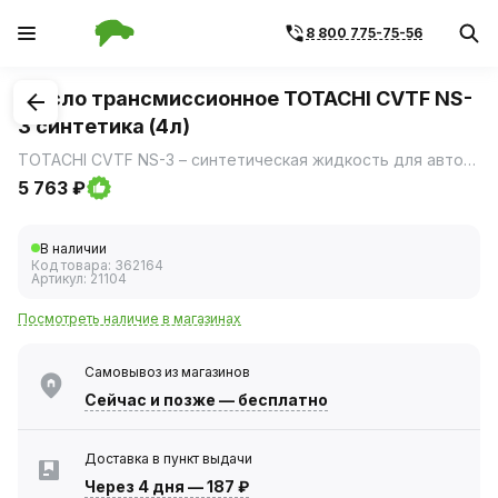
8 800 775-75-56
1
/
1
Масло трансмиссионное TOTACHI CVTF NS-
3 синтетика (4л)
TOTACHI CVTF NS-3 – синтетическая жидкость для автоматических трансмиссий с высокими рабочими характеристиками, разработанная для соответствия требованиям современных азиатских, американских и европейских автомобилей, оснащенных бесступенчатыми вариаторными трансмиссиями (CVT), как с ременными, так и цепными передачами.
5 763 ₽
В наличии
Код товара:
362164
Артикул:
21104
Посмотреть наличие в магазинах
Самовывоз из магазинов
Сейчас
и позже — бесплатно
Доставка в пункт выдачи
Через 4 дня
—
187 ₽