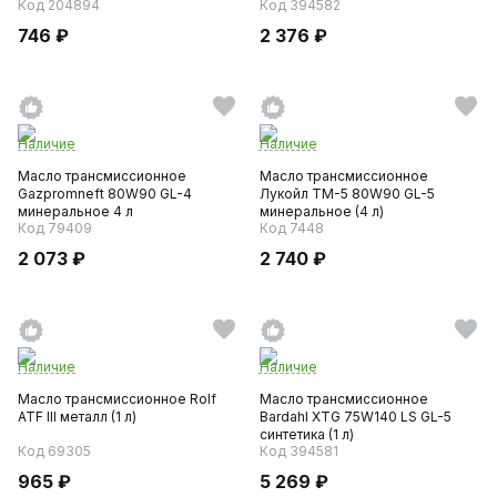
Код 204894
Код 394582
746 ₽
2 376 ₽
Наличие
Наличие
Масло трансмиссионное
Масло трансмиссионное
Gazpromneft 80W90 GL-4
Лукойл ТМ-5 80W90 GL-5
минеральное 4 л
минеральное (4 л)
Код 79409
Код 7448
2 073 ₽
2 740 ₽
Наличие
Наличие
Масло трансмиссионное Rolf
Масло трансмиссионное
ATF III металл (1 л)
Bardahl XTG 75W140 LS GL-5
синтетика (1 л)
Код 69305
Код 394581
965 ₽
5 269 ₽