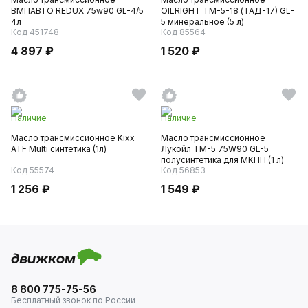
ВМПАВТО REDUX 75w90 GL-4/5
OILRIGHT ТМ-5-18 (ТАД-17) GL-
4л
5 минеральное (5 л)
Код 451748
Код 85564
4 897 ₽
1 520 ₽
Наличие
Наличие
Масло трансмиссионное Kixx
Масло трансмиссионное
ATF Multi синтетика (1л)
Лукойл ТМ-5 75W90 GL-5
полусинтетика для МКПП (1 л)
Код 55574
Код 56853
1 256 ₽
1 549 ₽
8 800 775-75-56
Бесплатный звонок по России