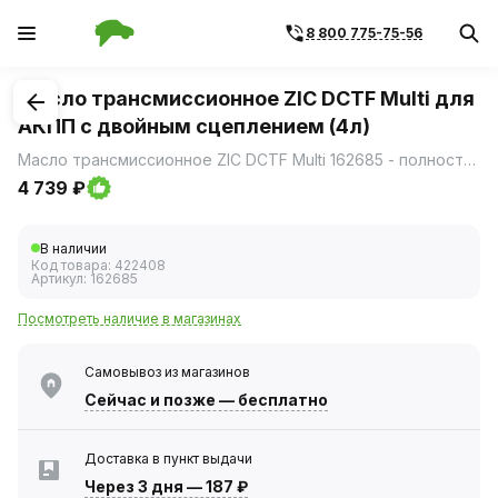
8 800 775-75-56
1
/
1
Масло трансмиссионное ZIC DCTF Multi для
АКПП с двойным сцеплением (4л)
Масло трансмиссионное ZIC DCTF Multi 162685 - полностью синтетическое масло для роботизированных коробок передач с двойным сцеплением (DCT).
4 739 ₽
В наличии
Код товара:
422408
Артикул:
162685
Посмотреть наличие в магазинах
Самовывоз из магазинов
Сейчас
и позже — бесплатно
Доставка в пункт выдачи
Через 3 дня
—
187 ₽