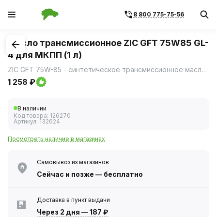
8 800 775-75-56
1
/
1
Масло трансмиссионное ZIC GFT 75W85 GL-
4 для МКПП (1 л)
ZIC GFT 75W-85 - синтетическое трансмиссионное масло, увеличенного интервала замены для механических трансмиссий, требующих вязкость по SAE 75W-85 и категорию по API GL-4.
1 258 ₽
В наличии
Код товара:
126270
Артикул:
132624
Посмотреть наличие в магазинах
Самовывоз из магазинов
Сейчас
и позже — бесплатно
Доставка в пункт выдачи
Через 2 дня
—
187 ₽