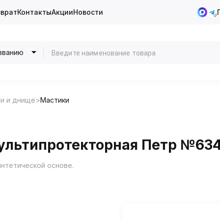
зврат
Контакты
Акции
Новости
званию
и и днище
Мастики
ультипротекторная Петр №634
интетической основе.