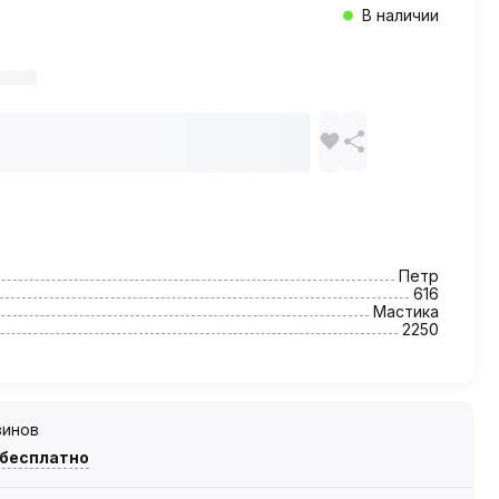
В наличии
Петр
616
Мастика
2250
зинов
 бесплатно