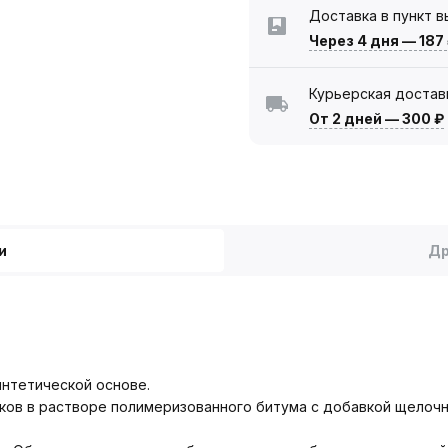
Доставка в пункт 
Через 4 дня
—
187
Курьерская достав
От 2 дней
—
300 ₽
и
Др
интетической основе.
ков в растворе полимеризованного битума с добавкой щелочно