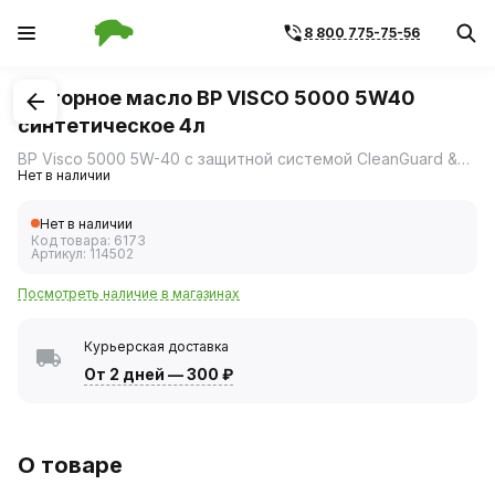
8 800 775-75-56
1
/
1
Моторное масло BP VISCO 5000 5W40
синтетическое 4л
BP Visco 5000 5W-40 с защитной системой CleanGuard &ndash всесезонное синтетическое моторное масло для дизельных и бензиновых двигателей легковых автомобилей и микроавтобусов (малого коммерческого транспорта).
Нет в наличии
Нет в наличии
Код товара:
6173
Артикул:
114502
Посмотреть наличие в магазинах
Курьерская доставка
От 2 дней
—
300 ₽
О товаре