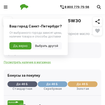
8 800 775-75-56
Похожие
1
/
1
Моторное масло MOBIL 1 ESP 5W30
синтетическое 1л
Ваш город Санкт-Петербург?
От выбранного города зависят цены,
MOBIL 1 ESP 5W30 - синтетическое моторное масло с улучшенными эксплуатационными характеристиками.
ещё
наличие товара и способы доставки
Нет в наличии
Да, верно
Выбрать другой
Нет в наличии
Код товара:
6008
Артикул:
152622
Посмотреть наличие в магазинах
Бонусы за покупку
До 46 Б
До 46 Б
До 46 Б
Стандартная
Серебряная
Золотая