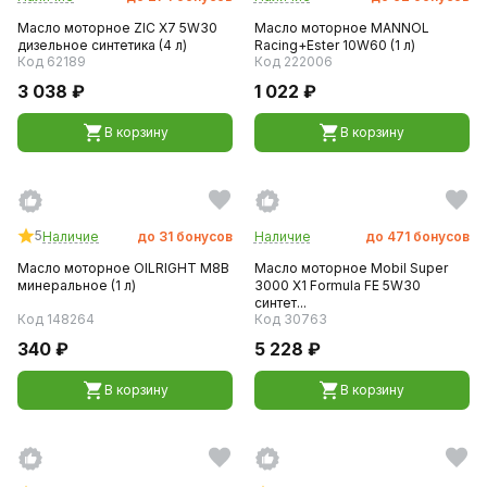
Масло моторное ZIC X7 5W30
Масло моторное MANNOL
дизельное синтетика (4 л)
Racing+Ester 10W60 (1 л)
Код 62189
Код 222006
3 038 ₽
1 022 ₽
В корзину
В корзину
5
Наличие
до
31
бонусов
Наличие
до
471
бонусов
Масло моторное OILRIGHT М8В
Масло моторное Mobil Super
минеральное (1 л)
3000 X1 Formula FE 5W30
синтет...
Код 148264
Код 30763
340 ₽
5 228 ₽
В корзину
В корзину