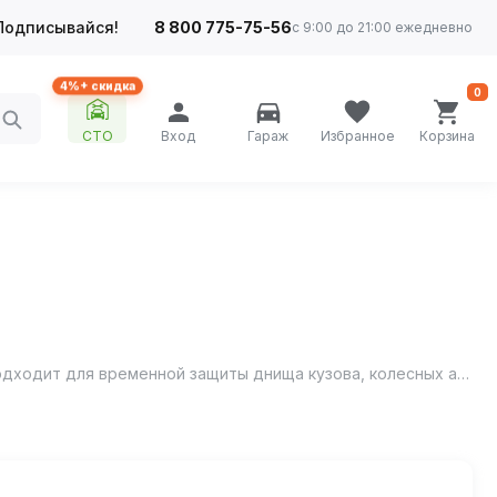
Подписывайся!
8 800 775-75-56
с 9:00 до 21:00 ежедневно
4%+ скидка
0
СТО
Вход
Гараж
Избранное
Корзина
Мовиль PROFI Agat avto предназначен для обработки от коррозии скрытых мест (порогов, дверей, стоек, лонжеронов), подходит для временной защиты днища кузова, колесных арок, ЛКП на месте стыков и соединений деталей кузова.