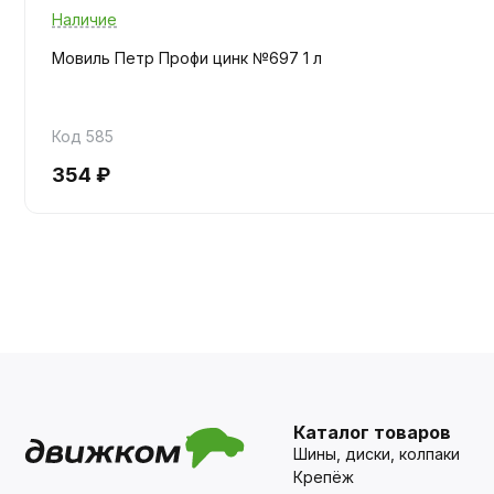
Наличие
Мовиль Петр Профи цинк №697 1 л
Код 585
354 ₽
Каталог товаров
Шины, диски, колпаки
Крепёж