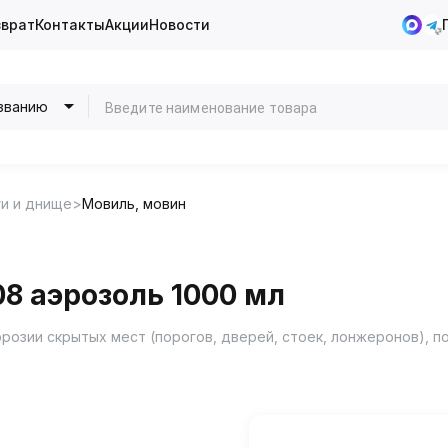
зврат
Контакты
Акции
Новости
званию
и и днище
Мовиль, мовин
08 аэрозоль 1000 мл