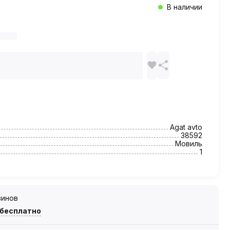
В наличии
Agat avto
38592
Мовиль
1
зинов
 бесплатно