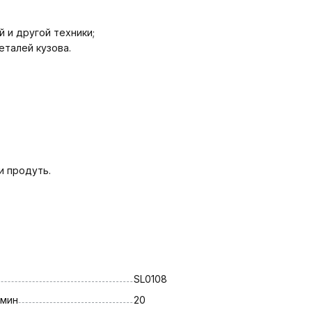
й и другой техники;
еталей кузова.
и продуть.
SL0108
 мин
20