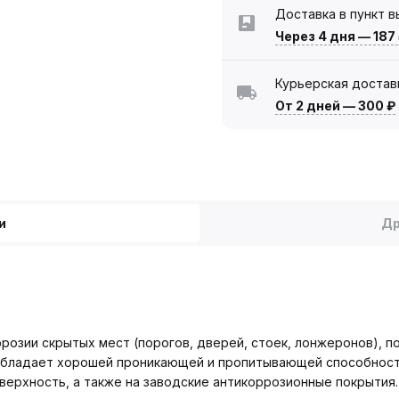
Доставка в пункт 
Через 4 дня
—
187
Курьерская достав
От 2 дней
—
300 ₽
и
Др
ррозии скрытых мест (порогов, дверей, стоек, лонжеронов), 
. Обладает хорошей проникающей и пропитывающей способност
ерхность, а также на заводские антикоррозионные покрытия.