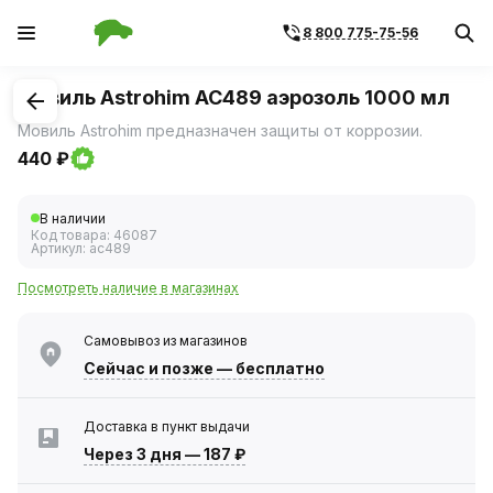
8 800 775-75-56
1
/
1
Мовиль Astrohim AC489 аэрозоль 1000 мл
Мовиль Astrohim предназначен защиты от коррозии.
440 ₽
В наличии
Код товара:
46087
Артикул:
ac489
Посмотреть наличие в магазинах
Самовывоз из магазинов
Сейчас
и позже — бесплатно
Доставка в пункт выдачи
Через 3 дня
—
187 ₽