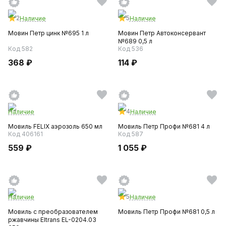
2
5
Наличие
Наличие
Мовин Петр цинк №695 1 л
Мовин Петр Автоконсервант
№689 0,5 л
Код 582
Код 536
368 ₽
114 ₽
4
Наличие
Наличие
Мовиль FELIX аэрозоль 650 мл
Мовиль Петр Профи №681 4 л
Код 406161
Код 587
559 ₽
1 055 ₽
5
Наличие
Наличие
Мовиль с преобразователем
Мовиль Петр Профи №681 0,5 л
ржавчины Eltrans EL-0204.03