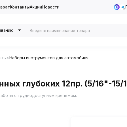
зврат
Контакты
Акции
Новости
званию
нты
Наборы инструментов для автомобиля
ных глубоких 12пр. (5/16"-15/1
работы с труднодоступным крепежом.