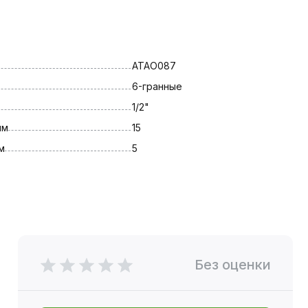
ATAO087
6-гранные
1/2"
мм
15
м
5
Без оценки