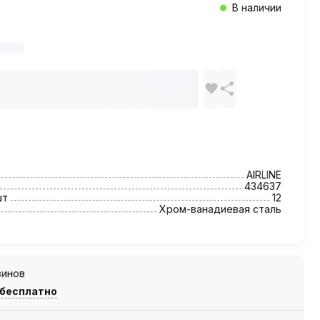
В наличии
AIRLINE
434637
шт
12
Хром-ванадиевая сталь
зинов
 бесплатно