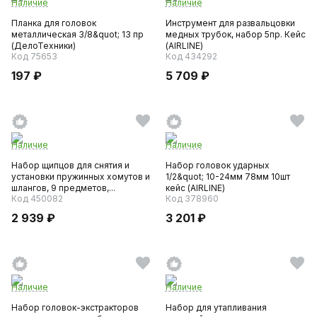
Наличие
Наличие
Планка для головок
Инструмент для развальцовки
металлическая 3/8&quot; 13 пр
медных трубок, набор 5пр. Кейс
(ДелоТехники)
(AIRLINE)
Код 75653
Код 434292
197 ₽
5 709 ₽
Наличие
Наличие
Набор щипцов для снятия и
Набор головок ударных
установки пружинных хомутов и
1/2&quot; 10-24мм 78мм 10шт
шлангов, 9 предметов,...
кейс (AIRLINE)
Код 450082
Код 378960
2 939 ₽
3 201 ₽
Наличие
Наличие
Набор головок-экстракторов
Набор для утапливания