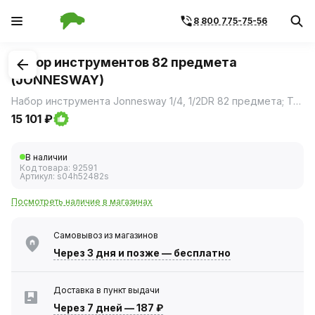
8 800 775-75-56
1
/
2
Набор инструментов 82 предмета
(JONNESWAY)
Набор инструмента Jonnesway 1/4, 1/2DR 82 предмета; Торцевые головки, 1/2: 14, 15, 16, 17, 18, 19, 20, 22, 24, 27, 30, 32 мм; Трещоточная рукоятка, 48 зубцов; Удлинители: 125 и 250 мм; Торцевые головки свечные: 16 и 21 мм; Адаптер для удлинителя под вороток 3/8&#40;F&#41;x1/2&#40;M&#41;; Держатель для бит 1/2DR x 5/16; Вставки &#40;биты&#41; 5/16 &#40;30мм&#41;: Шестигранные: 8, 10, 12, 14 мм; Шлиц: 8, 10, 12 мм; Phillips: РН3, РН4; Pozi: PZ3, PZ4; Torx: Т45, Т50, Т55; Шарнир карданный 1/4 DR; Торцевые головки: 4, 4.5, 5, 5.5, 6, 7, 8, 9, 10, 11, 12, 13, 14 мм; Трещоточная рукоятка, 48 зубцов; Головки со вставками Нех: 3, 4, 5, 6 мм; Torx: T8, T10, T15, T20, T25, T30; Шлиц 4, 5.5, 7 мм; Phillips: PH1, PH2.
15 101 ₽
В наличии
Код товара:
92591
Артикул:
s04h52482s
Посмотреть наличие в магазинах
Самовывоз из магазинов
Через 3 дня
и позже — бесплатно
Доставка в пункт выдачи
Через 7 дней
—
187 ₽