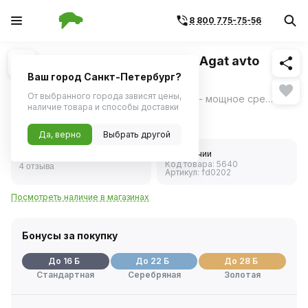
8 800 775-75-56
Похожие
1
/
1
Очиститель битумных пятен Agat avto
триггер 500мл
Ваш город Санкт-Петербург?
От выбранного города зависят цены,
Очиститель битумных пятен Agat avto - мощное средство специально разработано для эффективного удаления самых стойких дорожных загрязнений, с которыми не справляются обычные шампуни.
ещё
наличие товара и способы доставки
306 ₽
Да, верно
Выбрать другой
4.5
В наличии
Код товара:
5640
4 отзыва
Артикул:
fd0202
Посмотреть наличие в магазинах
Бонусы за покупку
До 16 Б
До 22 Б
До 28 Б
Стандартная
Серебряная
Золотая