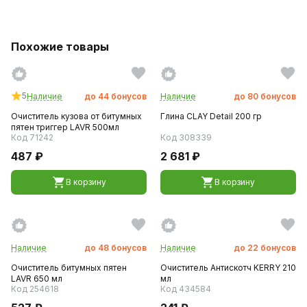
Похожие товары
5
Наличие
до
44
бонусов
Наличие
до
80
бонусов
Очиститель кузова от битумных
Глина CLAY Detail 200 гр
пятен триггер LAVR 500мл
Код 71242
Код 308339
487 ₽
2 681 ₽
В корзину
В корзину
Наличие
до
48
бонусов
Наличие
до
22
бонусов
Очиститель битумных пятен
Очиститель Антискотч KERRY 210
LAVR 650 мл
мл
Код 254618
Код 434584