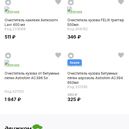
Наличие
Наличие
Очиститель наклеек Антискотч
Очиститель кузова FELIX триггер
Lavr 400 мл
500мл
Код 233568
Код 406162
511 ₽
346 ₽
Акция
Наличие
Наличие
Очиститель кузова от битумных
Очиститель кузова битумных
пятен Astrohim AC396 5л
пятен аэрозоль Astrohim AC394
650мл
Код 331295
Код 421102
382 ₽
1 947 ₽
325 ₽