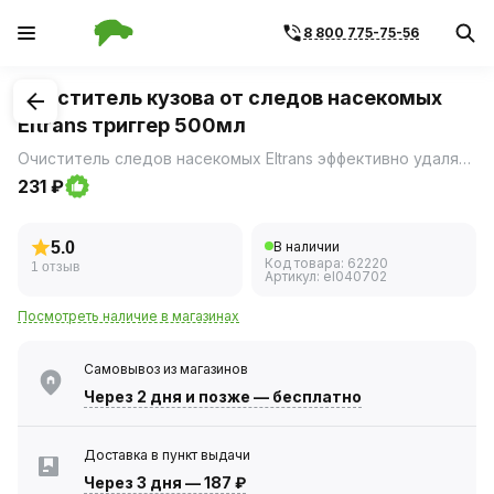
8 800 775-75-56
1
/
1
Очиститель кузова от следов насекомых
Eltrans триггер 500мл
Очиститель следов насекомых Eltrans эффективно удаляет следы насекомых, птичьего помета и дорожную грязь с лакокрасочного покрытия, стекол, фар, хромированных и пластиковых элементов кузова.
231 ₽
5.0
В наличии
Код товара:
62220
1 отзыв
Артикул:
el040702
Посмотреть наличие в магазинах
Самовывоз из магазинов
Через 2 дня
и позже — бесплатно
Доставка в пункт выдачи
Через 3 дня
—
187 ₽