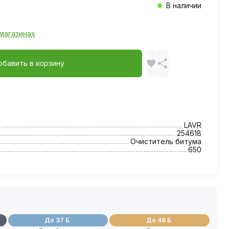
В наличии
магазинах
обавить в корзину
LAVR
254618
Очиститель битума
650
До 37 Б
До 48 Б