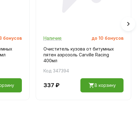
3
бонусов
Наличие
до
10
бонусов
тумных
Очиститель кузова от битумных
0мл
пятен аэрозоль Carville Racing
400мл
Код 347394
337 ₽
орзину
В корзину