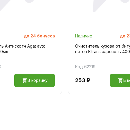
до
24
бонусов
Наличие
до
2
ь Антискотч Agat avto
Очиститель кузова от би
00мл
пятен Eltrans аэрозоль 40
8
Код 62219
253 ₽
В корзину
В к