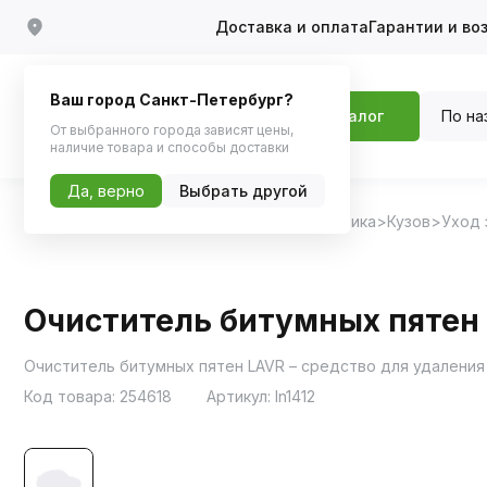
Доставка и оплата
Гарантии и во
Ваш город Санкт-Петербург?
По на
Каталог
От выбранного города зависят цены,
наличие товара и способы доставки
Да, верно
Выбрать другой
Главная
Каталог
Автохимия, Автокосметика
Кузов
Уход 
Очиститель битумных пятен
Очиститель битумных пятен LAVR – средство для удаления
Код товара:
254618
Артикул:
ln1412