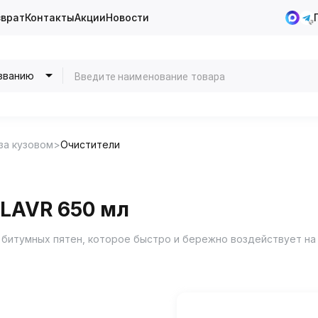
зврат
Контакты
Акции
Новости
званию
за кузовом
Очистители
 LAVR 650 мл
 битумных пятен, которое быстро и бережно воздействует на 