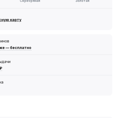
Серебряная
Золотая
сную карту
зинов
же — бесплатно
выдачи
 ₽
ка