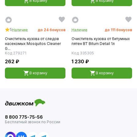
В корзину
В корзину
5
Наличие
до
24
бонусов
Наличие
до
111
бонусов
Очиститель кузова от следов
Очиститель кузова от битумных
насекомых Mosquitos Cleaner
пятен BT Bitum Detail 1л
G...
Код 279271
Код 335305
262 ₽
1 230 ₽
В корзину
В корзину
8 800 775-75-56
Бесплатный звонок по России