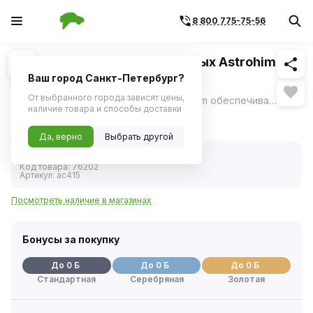
8 800 775-75-56
Похожие
1
/
1
Очиститель следов насекомых Astrohim AC-
415 500мл
Ваш город Санкт-Петербург?
От выбранного города зависят цены,
Очиститель следов насекомых Astrohim обеспечивает быструю очистку любой поверхности (лакокрасочного покрытия, стекол, фар, хрома или пластика) от следов насекомых и птичьего помета.
ещё
наличие товара и способы доставки
150 ₽
177 ₽
- 15%
Да, верно
Выбрать другой
В наличии
Код товара:
76202
Артикул:
ac415
Посмотреть наличие в магазинах
Бонусы за покупку
До 0 Б
До 0 Б
До 0 Б
Стандартная
Серебряная
Золотая