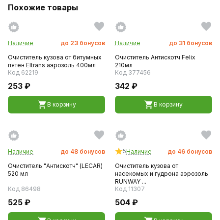
Похожие товары
Наличие
до
23
бонусов
Наличие
до
31
бонусов
Очиститель кузова от битумных
Очиститель Антискотч Felix
пятен Eltrans аэрозоль 400мл
210мл
Код 62219
Код 377456
253 ₽
342 ₽
В корзину
В корзину
5
Наличие
до
48
бонусов
Наличие
до
46
бонусов
Очиститель "Антискотч" (LECAR)
Очиститель кузова от
520 мл
насекомых и гудрона аэрозоль
RUNWAY ...
Код 86498
Код 11307
525 ₽
504 ₽